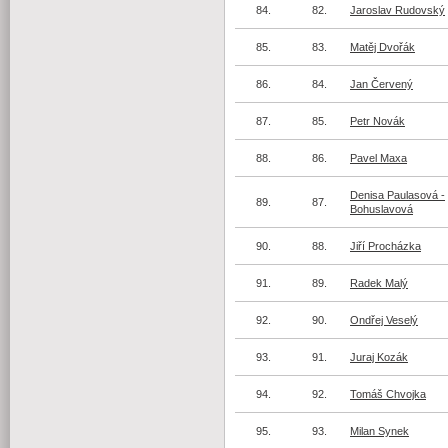
84.
82.
Jaroslav Rudovský
85.
83.
Matěj Dvořák
86.
84.
Jan Červený
87.
85.
Petr Novák
88.
86.
Pavel Maxa
Denisa Paulasová -
89.
87.
Bohuslavová
90.
88.
Jiří Procházka
91.
89.
Radek Malý
92.
90.
Ondřej Veselý
93.
91.
Juraj Kozák
94.
92.
Tomáš Chvojka
95.
93.
Milan Synek