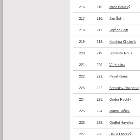
216.
215.
Milan Beluský
217.
216.
Jan Šolín
218.
217.
Vojtěch Fajfr
219.
218.
Kateřina Kindlová
220.
219.
Stanislav Rous
221.
220.
Vít Kosina
222.
221.
Pavel Kraus
223.
222.
Bohuslav Rozporka
224.
223.
Ondra Rychlík
225.
224.
Martin Dušek
226.
225.
Ondřej Havelka
227.
226.
David Lhotský