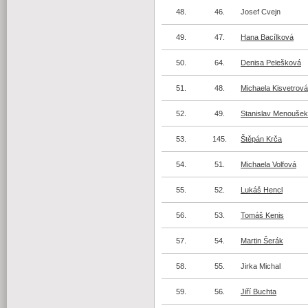
48.
46.
Josef Cvejn
49.
47.
Hana Bacílková
50.
64.
Denisa Pelešková
51.
48.
Michaela Kisvetrová
52.
49.
Stanislav Menoušek
53.
145.
Štěpán Krča
54.
51.
Michaela Volfová
55.
52.
Lukáš Hencl
56.
53.
Tomáš Kenis
57.
54.
Martin Šerák
58.
55.
Jirka Michal
59.
56.
Jiří Buchta