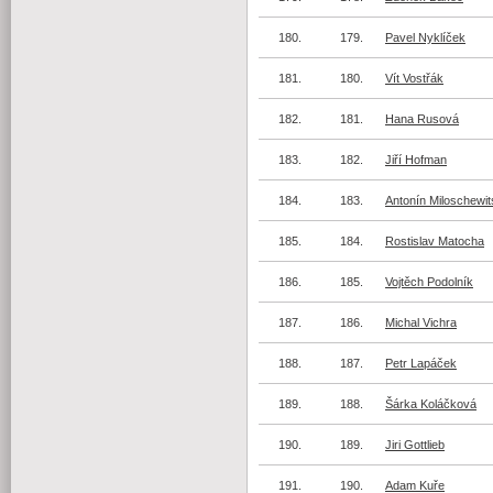
180.
179.
Pavel Nyklíček
181.
180.
Vít Vostřák
182.
181.
Hana Rusová
183.
182.
Jiří Hofman
184.
183.
Antonín Miloschewi
185.
184.
Rostislav Matocha
186.
185.
Vojtěch Podolník
187.
186.
Michal Vichra
188.
187.
Petr Lapáček
189.
188.
Šárka Koláčková
190.
189.
Jiri Gottlieb
191.
190.
Adam Kuře