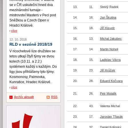
se v ČR uskuteční hned dva
13.
11.
Steklý Radek
mezinárodní turnaje -
mistrovství Masters v Peci pod
14.
16.
Jan Škutina
Sněžkou a Czech Open v
Hradci Králové.
15.
18.
Jiří Kisvetr
více
16.
13.
Michal Jakubec
12. 10. 2018
RLD v sezóně 2018/19
17.
14.
Martin Nohejl
V ricochetové lize družstev se
letos utkají čtyři týmy ve dvou
18.
15.
Ladislav Vávra
kolech (10.11. a 2.2.)
systémem každý s každým. Do
19.
23.
Jiří Krůček
ligy jsou přihlášeny tyto týmy:
Kosmonosy, Palmovka,
20.
28.
Eduard Kočvara
Kunratice, Hradec Králové.
více
21.
26.
Petr Motalík
Archív aktualit
RSS
22.
43.
Valenta Michal
23.
17.
Jaroslav Třasák
24.
37.
Daniel Kolínský