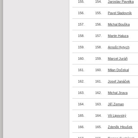
155.
154.
Jaroslav Pavelka
156.
155.
Pavel Sladovník
157.
156.
Michal Bouška
158.
157.
Martin Haluza
159.
158.
Arnošt Hytych
160.
159.
Marcel Juráň
161.
160.
Milan Dočekal
162.
161.
Josef Janáček
163.
162.
Michal Jirava
164.
163.
Jiří Zeman
165.
164.
Vít Lipovský
166.
165.
Zdeněk Hloušek