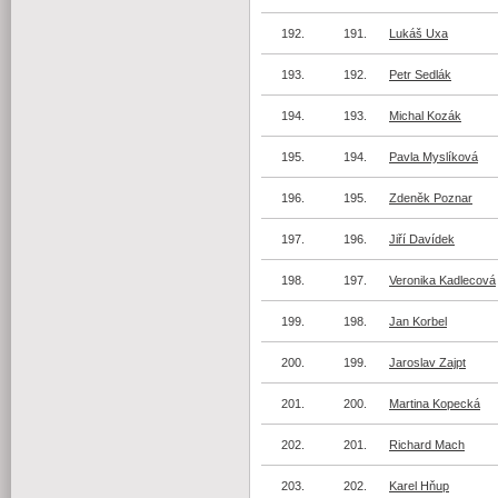
192.
191.
Lukáš Uxa
193.
192.
Petr Sedlák
194.
193.
Michal Kozák
195.
194.
Pavla Myslíková
196.
195.
Zdeněk Poznar
197.
196.
Jiří Davídek
198.
197.
Veronika Kadlecová
199.
198.
Jan Korbel
200.
199.
Jaroslav Zajpt
201.
200.
Martina Kopecká
202.
201.
Richard Mach
203.
202.
Karel Hňup