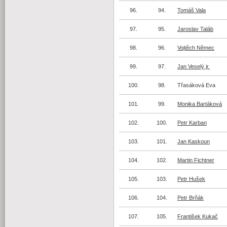
96.
94.
Tomáš Vala
97.
95.
Jaroslav Taláb
98.
96.
Vojtěch Němec
99.
97.
Jan Veselý jr.
100.
98.
Třasáková Eva
101.
99.
Monika Bartáková
102.
100.
Petr Karban
103.
101.
Jan Kaskoun
104.
102.
Martin Fichtner
105.
103.
Petr Hušek
106.
104.
Petr Brňák
107.
105.
František Kukač