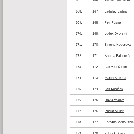
167.
166.
Roman Suchánek
168.
167.
Ladislav Ladnar
169.
168.
Petr Posnar
170.
169.
Luděk Dvorský
171.
170.
Simona Hegerová
172.
171.
Andrea Balogová
173.
172.
Jan Veselý sen.
174.
173.
Martin Stejskal
175.
174.
Jan Koreček
176.
175.
David Valenta
177.
176.
Radim Müller
178.
177.
Karolína Menouško
179.
178.
Zdeněk Bakoč