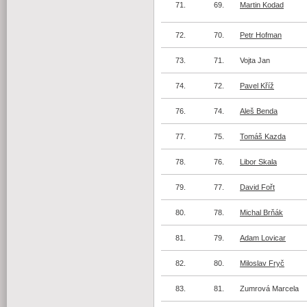
71.
69.
Martin Kodad
72.
70.
Petr Hofman
73.
71.
Vojta Jan
74.
72.
Pavel Kříž
76.
74.
Aleš Benda
77.
75.
Tomáš Kazda
78.
76.
Libor Skala
79.
77.
David Fořt
80.
78.
Michal Brňák
81.
79.
Adam Lovicar
82.
80.
Miloslav Fryč
83.
81.
Zumrová Marcela