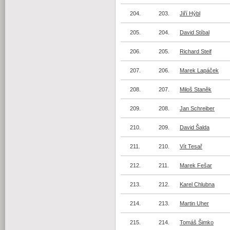
204.
203.
Jiří Hýbl
205.
204.
David Stíbal
206.
205.
Richard Steif
207.
206.
Marek Lapáček
208.
207.
Miloš Staněk
209.
208.
Jan Schreiber
210.
209.
David Šalda
211.
210.
Vít Tesař
212.
211.
Marek Fešar
213.
212.
Karel Chlubna
214.
213.
Martin Uher
215.
214.
Tomáš Šimko