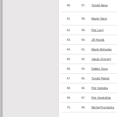
60.
57.
Tomáš Alexa
61.
58.
Martin Vlach
62.
59.
Petr Levý
63.
60.
Jiří Novák
64.
61.
Martin Bohuslav
65.
62.
Jakub Jírovský
66.
63.
Dalibor Sova
67.
65.
Tomáš Plaček
68.
66.
Petr Sobotka
69.
67.
Petr Vondráček
70.
68.
Michal Procházka