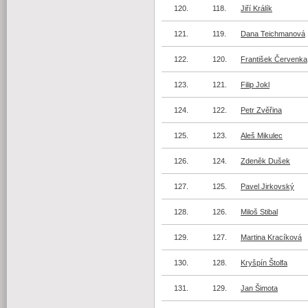
120.
118.
Jiří Králík
121.
119.
Dana Teichmanová
122.
120.
František Červenka
123.
121.
Filip Jokl
124.
122.
Petr Zvěřina
125.
123.
Aleš Mikulec
126.
124.
Zdeněk Dušek
127.
125.
Pavel Jirkovský
128.
126.
Miloš Stibal
129.
127.
Martina Kracíková
130.
128.
Kryšpín Štolfa
131.
129.
Jan Šimota