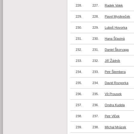
228.
227.
Radek Volek
229.
228.
Pavel Mysliveček
230.
229.
Luboš Hovorka
231.
230.
Hana Šťastná
232.
231.
Daniel Škorvaga
233.
232.
Jiří Žádník
234.
233.
Petr Štembera
235.
234.
David Rozporka
236.
235.
Vít Prousek
237.
236.
Ondra Kudela
238.
237.
Petr Vlček
239.
238.
MIchal Mrázek