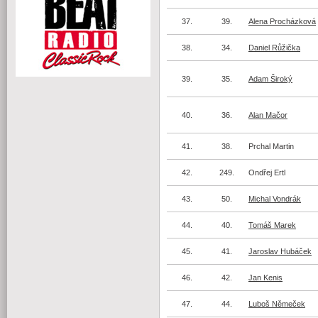
37.
39.
Alena Procházková
38.
34.
Daniel Růžička
39.
35.
Adam Široký
40.
36.
Alan Mačor
41.
38.
Prchal Martin
42.
249.
Ondřej Ertl
43.
50.
Michal Vondrák
44.
40.
Tomáš Marek
45.
41.
Jaroslav Hubáček
46.
42.
Jan Kenis
47.
44.
Luboš Němeček