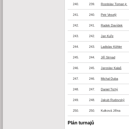
240.
239.
Rostislav Toman jr.
241.
240.
Petr Veselý
242.
241.
Radek Davídek
243.
242.
Jan Kuře
244.
243.
Ladislav Köhler
245.
244.
Jiří Strnad
246.
245.
Jaroslav Kalaš
247.
246.
Michal Duba
248.
247.
Daniel Tichý
249.
248.
Jakub Rudovský
250.
250.
Kulková Jiřina
Plán turnajů