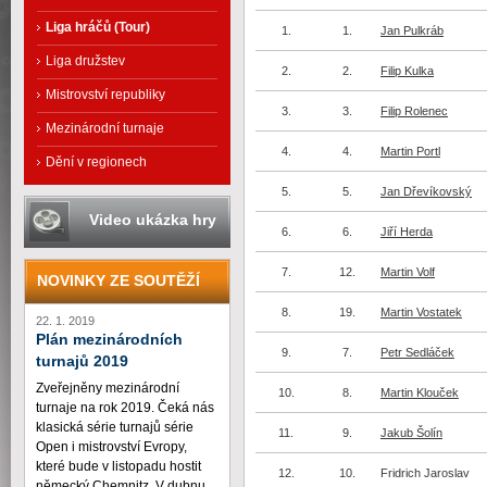
Liga hráčů (Tour)
1.
1.
Jan Pulkráb
Liga družstev
2.
2.
Filip Kulka
Mistrovství republiky
3.
3.
Filip Rolenec
Mezinárodní turnaje
4.
4.
Martin Portl
Dění v regionech
5.
5.
Jan Dřevíkovský
Video ukázka hry
6.
6.
Jiří Herda
7.
12.
Martin Volf
NOVINKY ZE SOUTĚŽÍ
8.
19.
Martin Vostatek
22. 1. 2019
Plán mezinárodních
9.
7.
Petr Sedláček
turnajů 2019
Zveřejněny mezinárodní
10.
8.
Martin Klouček
turnaje na rok 2019. Čeká nás
klasická série turnajů série
11.
9.
Jakub Šolín
Open i mistrovství Evropy,
které bude v listopadu hostit
12.
10.
Fridrich Jaroslav
německý Chemnitz. V dubnu