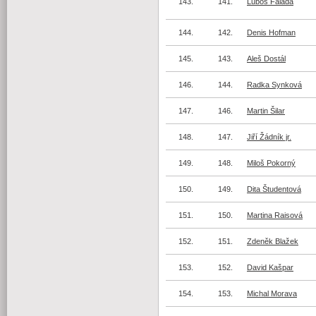
143.
141.
Luboš Falada
144.
142.
Denis Hofman
145.
143.
Aleš Dostál
146.
144.
Radka Synková
147.
146.
Martin Šilar
148.
147.
Jiří Žádník jr.
149.
148.
Miloš Pokorný
150.
149.
Dita Študentová
151.
150.
Martina Raisová
152.
151.
Zdeněk Blažek
153.
152.
David Kašpar
154.
153.
Michal Morava