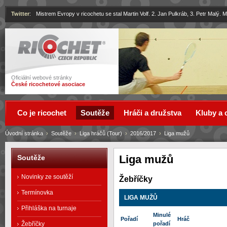
Twitter
:
Mistrem Evropy v ricochetu se stal Martin Volf. 2. Jan Pulkráb, 3. Petr Malý.
Ricochet
Oficiální webové stránky
České ricochetové asociace
Co je ricochet
Soutěže
Hráči a družstva
Kluby a 
Úvodní stránka
›
Soutěže
›
Liga hráčů (Tour)
›
2016/2017
›
Liga mužů
Liga mužů
Soutěže
Novinky ze soutěží
Žebříčky
Termínovka
LIGA MUŽŮ
Přihláška na turnaje
Minulé
Pořadí
Hráč
Žebříčky
pořadí