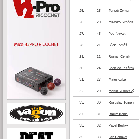
25.
25.
Tomáš Zeman
26.
20.
Miroslav Vraňan
27.
45.
Petr Novák
28.
21.
Bílek Tomáš
29.
22.
Roman Cenek
30.
24.
Ladislav Tesárek
31.
27.
Matěj Kulka
32.
29.
Martin Rudovský
33.
30.
Rostislav Toman
34.
31.
Radim Kenis
35.
32.
Pavel Bedlivý
36.
33.
Jan Schmidt