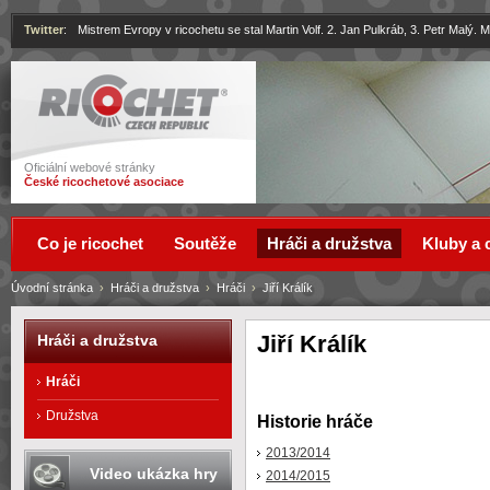
Twitter
:
Mistrem Evropy v ricochetu se stal Martin Volf. 2. Jan Pulkráb, 3. Petr Malý.
Ricochet
Oficiální webové stránky
České ricochetové asociace
Co je ricochet
Soutěže
Hráči a družstva
Kluby a 
Úvodní stránka
›
Hráči a družstva
›
Hráči
›
Jiří Králík
Jiří Králík
Hráči a družstva
Hráči
Družstva
Historie hráče
2013/2014
Video ukázka hry
2014/2015