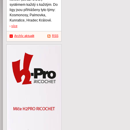
systémem každý s každým. Do
ligy jsou přihlášeny tyto týmy:
Kosmonosy, Palmovka,
Kunratice, Hradec Králové.
více
Archív aktualit
RSS