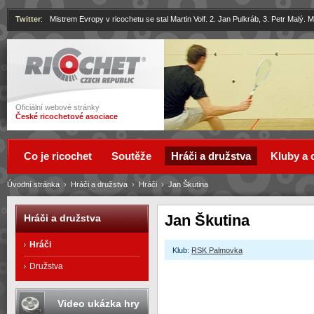
Twitter
:
Mistrem Evropy v ricochetu se stal Martin Volf. 2. Jan Pulkráb, 3. Petr Malý.
Ricochet
Oficiální webové stránky
České ricochetové asociace
Co je ricochet
Soutěže
Hráči a družstva
Kluby a 
Úvodní stránka
›
Hráči a družstva
›
Hráči
›
Jan Škutina
Jan Škutina
Hráči a družstva
Hráči
Klub:
RSK Palmovka
Družstva
Video ukázka hry