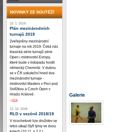
NOVINKY ZE SOUTĚŽÍ
22. 1. 2019
Plán mezinárodních
turnajů 2019
Zveřejněny mezinárodní
turnaje na rok 2019. Čeká nás
klasická série turnajů série
Open i mistrovství Evropy,
které bude v listopadu hostit
německý Chemnitz. V dubnu
se v ČR uskuteční hned dva
mezinárodní turnaje -
mistrovství Masters v Peci pod
Sněžkou a Czech Open v
Hradci Králové.
Galerie
více
12. 10. 2018
RLD v sezóně 2018/19
V ricochetové lize družstev se
letos utkají čtyři týmy ve dvou
kolech (10.11. a 2.2.)