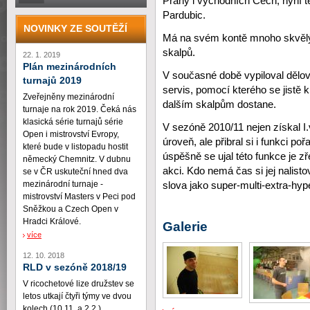
Prahy i východních Čech, nyní t
Pardubic.
NOVINKY ZE SOUTĚŽÍ
Má na svém kontě mnoho skvěl
skalpů.
22. 1. 2019
Plán mezinárodních
V současné době vypiloval dělo
turnajů 2019
servis, pomocí kterého se jistě k
Zveřejněny mezinárodní
dalším skalpům dostane.
turnaje na rok 2019. Čeká nás
klasická série turnajů série
V sezóně 2010/11 nejen získal I.
Open i mistrovství Evropy,
úroveň, ale přibral si i funkci p
které bude v listopadu hostit
úspěšně se ujal této funkce je z
německý Chemnitz. V dubnu
akci. Kdo nemá čas si jej nalis
se v ČR uskuteční hned dva
mezinárodní turnaje -
slova jako super-multi-extra-hype
mistrovství Masters v Peci pod
Sněžkou a Czech Open v
Hradci Králové.
Galerie
více
12. 10. 2018
RLD v sezóně 2018/19
V ricochetové lize družstev se
letos utkají čtyři týmy ve dvou
kolech (10.11. a 2.2.)