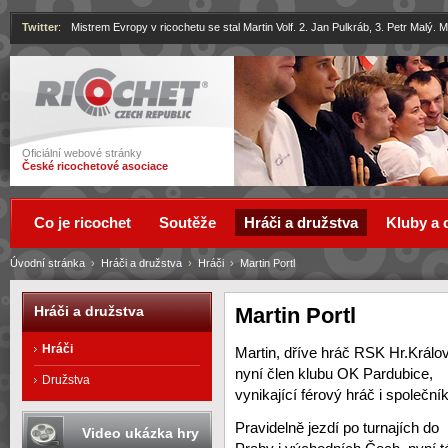
Twitter
:
Mistrem Evropy v ricochetu se stal Martin Volf. 2. Jan Pulkráb, 3. Petr Malý.
Ricochet
Oficiální webové stránky
České ricochetové asociace
Co je ricochet
Soutěže
Hráči a družstva
Kluby a 
Úvodní stránka
›
Hráči a družstva
›
Hráči
›
Martin Portl
Martin Portl
Hráči a družstva
Hráči
Martin, dříve hráč RSK Hr.Králo
nyní člen klubu OK Pardubice,
Družstva
vynikající férový hráč i společník
Pravidelně jezdí po turnajích do
Video ukázka hry