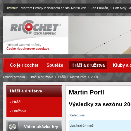
Twitter
:
Mistrem Evropy v ricochetu se stal Martin Volf. 2. Jan Pulkráb, 3. Petr Malý.
Ricochet
Oficiální webové stránky
České ricochetové asociace
Co je ricochet
Soutěže
Hráči a družstva
Kluby a 
Úvodní stránka
›
Hráči a družstva
›
Hráči
›
Martin Portl
›
2009
Martin Portl
Hráči a družstva
Hráči
Výsledky za sezónu 20
Družstva
Kategorie
Liga hráčů - muži
Video ukázka hry