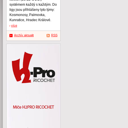
systémem každý s každým. Do
ligy jsou přihlášeny tyto týmy:
Kosmonosy, Palmovka,
Kunratice, Hradec Králové.
více
Archív aktualit
RSS