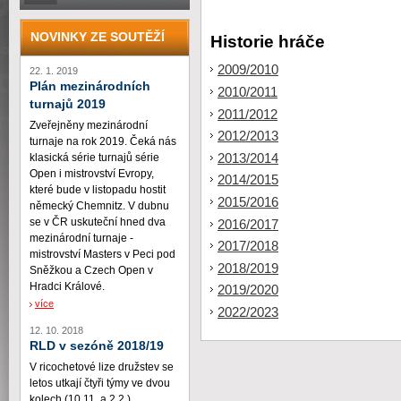
NOVINKY ZE SOUTĚŽÍ
Historie hráče
2009/2010
22. 1. 2019
Plán mezinárodních
2010/2011
turnajů 2019
2011/2012
Zveřejněny mezinárodní
2012/2013
turnaje na rok 2019. Čeká nás
2013/2014
klasická série turnajů série
Open i mistrovství Evropy,
2014/2015
které bude v listopadu hostit
2015/2016
německý Chemnitz. V dubnu
se v ČR uskuteční hned dva
2016/2017
mezinárodní turnaje -
2017/2018
mistrovství Masters v Peci pod
2018/2019
Sněžkou a Czech Open v
Hradci Králové.
2019/2020
více
2022/2023
12. 10. 2018
RLD v sezóně 2018/19
V ricochetové lize družstev se
letos utkají čtyři týmy ve dvou
kolech (10.11. a 2.2.)