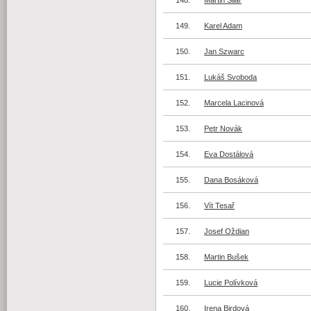
148.
Martin Šilar
149.
Karel Adam
150.
Jan Szwarc
151.
Lukáš Svoboda
152.
Marcela Lacinová
153.
Petr Novák
154.
Eva Dostálová
155.
Dana Bosáková
156.
Vít Tesař
157.
Josef Oždian
158.
Martin Bušek
159.
Lucie Polívková
160.
Irena Birdová