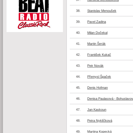
38.
Stanislav Menoušek
39.
Pavel Zadina
40.
Milan Dočekal
41.
Martin Šerák
42.
František Kukač
43.
Petr Novák
44.
Přemysl Špaček
45.
Denis Hofman
46.
Denisa Paulasová - Bohuslavo
47.
Jan Kaskoun
48.
Petra Nyklíčková
49.
Martina Kopecká