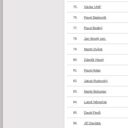
75.
Václav Uhlíř
76.
Pavel Sladovník
77.
Pavel Bedlivý
78.
Jan Veselý sen.
79.
Martin Dušek
80.
Zdeněk Havel
81.
Pavel Holan
82.
Jakub Rudovský
83.
Martin Bohuslav
84.
Luboš Němeček
85.
David Pavlů
86.
Jiří Davídek