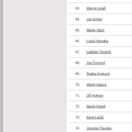
63.
Marcel Juráň
64.
Jan Korbel
65.
Martin Vlach
66.
Luboš Havelka
67.
Ladislav Tesárek
68.
Jan Červený
69.
Radka Synková
70.
Martin Haluza
71.
Jiří Hofman
72.
Martin Nohejl
73.
Karel Lukáč
74.
Jaroslav Pavelka