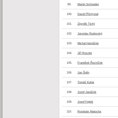
99.
Martin Schneider
100.
David Přichystal
101.
Zbyněk Tichý
102.
Jaroslav Rudovský
103.
Michal Hamáček
104.
Jiří Roszler
105.
František Řezníček
106.
Jan Šolín
107.
Tomáš Kukla
108.
Josef Janáček
109.
Josef Fejtek
110.
Rostislav Matocha