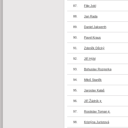
87.
Filip Jokl
88.
Jan Rada
89.
Daniel Jakwerth
90.
Pavel Kraus
91.
Zdeněk Děcký
92.
Jiří Hýbl
93.
Bohuslav Rozporka
94.
Miloš Staněk
95.
Jaroslav Kalaš
96.
Jiří Žádník jr.
97.
Rostislav Toman jr.
98.
Kristýna Juristová