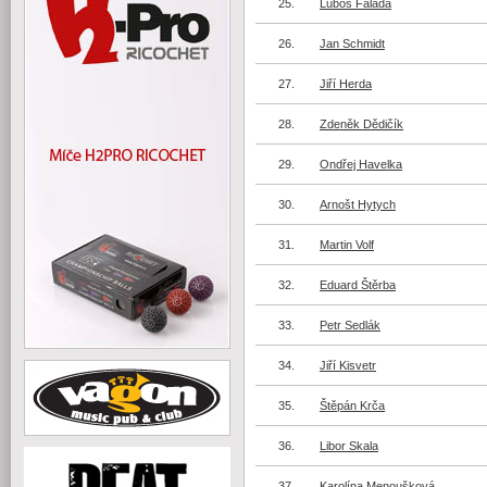
25.
Luboš Falada
26.
Jan Schmidt
27.
Jiří Herda
28.
Zdeněk Dědičík
29.
Ondřej Havelka
30.
Arnošt Hytych
31.
Martin Volf
32.
Eduard Štěrba
33.
Petr Sedlák
34.
Jiří Kisvetr
35.
Štěpán Krča
36.
Libor Skala
37.
Karolína Menoušková