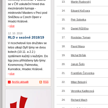
13.
Martin Rudovský
se v ČR uskuteční hned dva
mezinárodní turnaje -
14.
Eduard Kočvara
mistrovství Masters v Peci pod
Sněžkou a Czech Open v
15.
Petr Sobotka
Hradci Králové.
více
16.
Daniel Růžička
12. 10. 2018
RLD v sezóně 2018/19
17.
Rostislav Toman
V ricochetové lize družstev se
18.
Pavel Maxa
letos utkají čtyři týmy ve dvou
kolech (10.11. a 2.2.)
19.
Michal Brňák
systémem každý s každým. Do
ligy jsou přihlášeny tyto týmy:
20.
Jakub Šolín
Kosmonosy, Palmovka,
Kunratice, Hradec Králové.
21.
František Červenka
více
Archív aktualit
RSS
22.
Milan Beluský
23.
Veronika Kadlecová
24.
Richard Mach