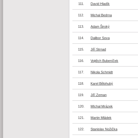
111.
David Hladík
112.
Michal Bedrna
113.
Adam Široký
114.
Dalibor Sova
115.
Jiří Strnad
116.
Vojtěch Bubeníček
117.
Nikola Schmidt
118.
Karel Bělohubý
119.
Jiří Zeman
120.
MIchal Mrázek
121.
Martin Mládek
122.
Stanislav Nožička