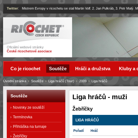
Twitter
:
Mistrem Evropy v ricochetu se stal Martin Volf. 2. Jan Pulkráb, 3. Petr Malý.
Ricochet
Oficiální webové stránky
České ricochetové asociace
Co je ricochet
Soutěže
Hráči a družstva
Kluby a 
Úvodní stránka
›
Soutěže
›
Liga hráčů (Tour)
›
2009
›
Liga hráčů
Liga hráčů - muži
Soutěže
Novinky ze soutěží
Žebříčky
Termínovka
LIGA HRÁČŮ
Přihláška na turnaje
Pořadí
Hráč
Žebříčky