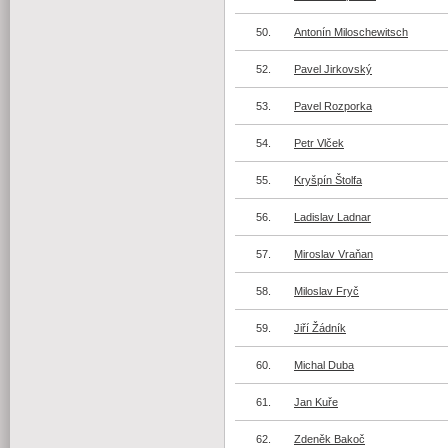
50.
Antonín Miloschewitsch
52.
Pavel Jirkovský
53.
Pavel Rozporka
54.
Petr Vlček
55.
Kryšpín Štolfa
56.
Ladislav Ladnar
57.
Miroslav Vraňan
58.
Miloslav Fryč
59.
Jiří Žádník
60.
Michal Duba
61.
Jan Kuře
62.
Zdeněk Bakoč