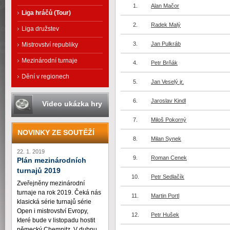
1.
Alan Mačor
Liga hráčů (Tour)
2.
Radek Malý
Liga družstev
3.
Jan Pulkráb
Mistrovství republiky
Mezinárodní turnaje
4.
Petr Brňák
Dění v regionech
5.
Jan Veselý jr.
6.
Jaroslav Kindl
Video ukázka hry
7.
Miloš Pokorný
NOVINKY ZE SOUTĚŽÍ
8.
Milan Synek
22. 1. 2019
9.
Roman Cenek
Plán mezinárodních
turnajů 2019
10.
Petr Sedlačík
Zveřejněny mezinárodní
turnaje na rok 2019. Čeká nás
11.
Martin Portl
klasická série turnajů série
Open i mistrovství Evropy,
12.
Petr Hušek
které bude v listopadu hostit
německý Chemnitz. V dubnu