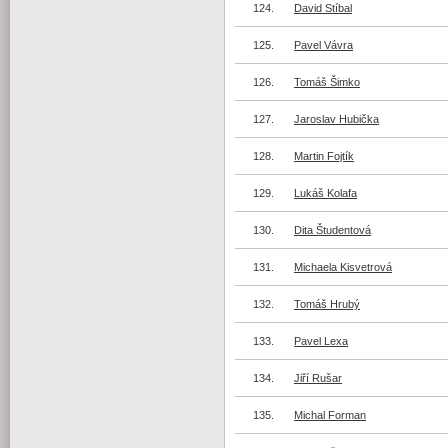
124.
David Stíbal
125.
Pavel Vávra
126.
Tomáš Šimko
127.
Jaroslav Hubička
128.
Martin Fojtík
129.
Lukáš Kolafa
130.
Dita Študentová
131.
Michaela Kisvetrová
132.
Tomáš Hrubý
133.
Pavel Lexa
134.
Jiří Rušar
135.
Michal Forman