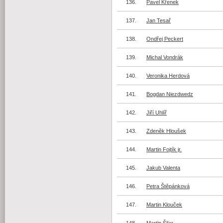
136.
Pavel Křenek
137.
Jan Tesař
138.
Ondřej Peckert
139.
Michal Vondrák
140.
Veronika Herdová
141.
Bogdan Niezdwedz
142.
Jiří Uhlíř
143.
Zdeněk Hloušek
144.
Martin Fojtík jr.
145.
Jakub Valenta
146.
Petra Štěpánková
147.
Martin Klouček