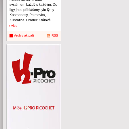
systémem každý s každým. Do
ligy jsou přihlášeny tyto týmy:
Kosmonosy, Palmovka,
Kunratice, Hradec Králové.
více
Archív aktualit
RSS