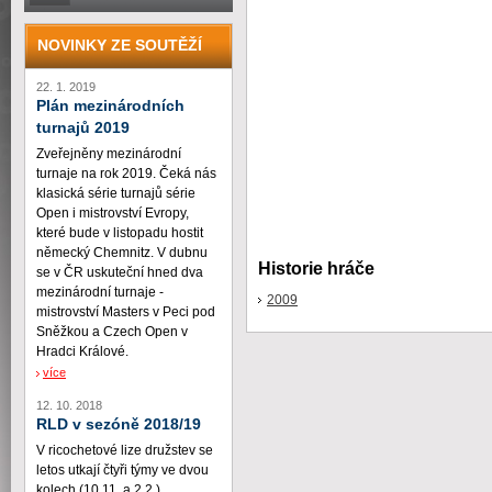
NOVINKY ZE SOUTĚŽÍ
22. 1. 2019
Plán mezinárodních
turnajů 2019
Zveřejněny mezinárodní
turnaje na rok 2019. Čeká nás
klasická série turnajů série
Open i mistrovství Evropy,
které bude v listopadu hostit
německý Chemnitz. V dubnu
Historie hráče
se v ČR uskuteční hned dva
mezinárodní turnaje -
2009
mistrovství Masters v Peci pod
Sněžkou a Czech Open v
Hradci Králové.
více
12. 10. 2018
RLD v sezóně 2018/19
V ricochetové lize družstev se
letos utkají čtyři týmy ve dvou
kolech (10.11. a 2.2.)