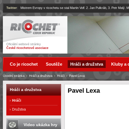
Twitter
:
Mistrem Evropy v ricochetu se stal Martin Volf. 2. Jan Pulkráb, 3. Petr Malý.
Ricochet
Oficiální webové stránky
České ricochetové asociace
Co je ricochet
Soutěže
Hráči a družstva
Kluby a 
Úvodní stránka
›
Hráči a družstva
›
Hráči
›
Pavel Lexa
Pavel Lexa
Hráči a družstva
Hráči
Družstva
Video ukázka hry