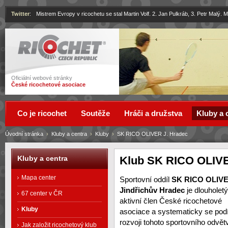
Twitter
:
Mistrem Evropy v ricochetu se stal Martin Volf. 2. Jan Pulkráb, 3. Petr Malý.
Ricochet
Oficiální webové stránky
České ricochetové asociace
Co je ricochet
Soutěže
Hráči a družstva
Kluby a 
Úvodní stránka
›
Kluby a centra
›
Kluby
›
SK RICO OLIVER J. Hradec
Klub SK RICO OLIVE
Kluby a centra
Mapa center
Sportovní oddíl
SK RICO OLIV
Jindřichův Hradec
je dlouholetý
67 center v ČR
aktivní člen České ricochetové
Kluby
asociace a systematicky se podí
rozvoji tohoto sportovního odvětv
Jak založit ricochetový klub