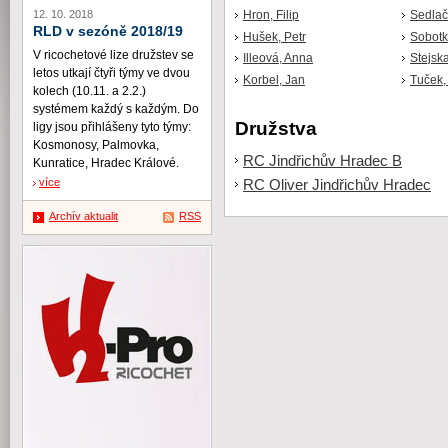
12. 10. 2018
Hron, Filip
Sedlačí
RLD v sezóně 2018/19
Hušek, Petr
Sobotk
V ricochetové lize družstev se
Illeová, Anna
Stejska
letos utkají čtyři týmy ve dvou
Korbel, Jan
Tuček,
kolech (10.11. a 2.2.)
systémem každý s každým. Do
Družstva
ligy jsou přihlášeny tyto týmy:
Kosmonosy, Palmovka,
RC Jindřichův Hradec B
Kunratice, Hradec Králové.
více
RC Oliver Jindřichův Hradec
Archív aktualit
RSS