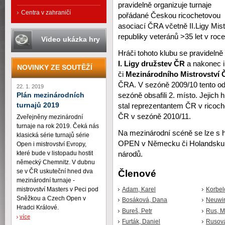
pravidelně organizuje turnaje
Centra v zahraničí
pořádané Českou ricochetovou
asociací ČRA včetně II.Ligy Mist
republiky veteránů >35 let v roc
Video ukázka hry
Hráči tohoto klubu se pravidelně
I. Ligy družstev ČR
a nakonec i 
NOVINKY ZE SOUTĚŽÍ
či
Mezinárodního Mistrovství 
ČRA. V sezóně 2009/10 tento oddí
22. 1. 2019
Plán mezinárodních
sezóně obsafili 2. místo. Jejich
turnajů 2019
stal reprezentantem ČR v ricoche
ČR v sezóně 2010/11.
Zveřejněny mezinárodní
turnaje na rok 2019. Čeká nás
Na mezinárodní scéně se lze s hr
klasická série turnajů série
OPEN v Německu či Holandsku, n
Open i mistrovství Evropy,
které bude v listopadu hostit
národů.
německý Chemnitz. V dubnu
se v ČR uskuteční hned dva
Členové
mezinárodní turnaje -
Adam, Karel
Korbel
mistrovství Masters v Peci pod
Sněžkou a Czech Open v
Bosáková, Dana
Neuwir
Hradci Králové.
Bureš, Petr
Rus, M
více
Furták, Daniel
Rusov