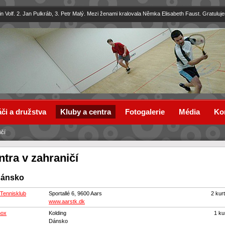
in Volf. 2. Jan Pulkráb, 3. Petr Malý. Mezi ženami kralovala Němka Elisabeth Faust. Gratuluj
či a družstva
Kluby a centra
Fotogalerie
Média
Ko
ičí
ntra v zahraničí
ánsko
Tennisklub
Sportallé 6, 9600 Aars
2 kur
www.aarstk.dk
nox
Kolding
1 ku
Dánsko