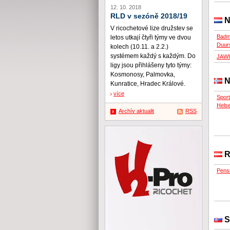
12. 10. 2018
RLD v sezóně 2018/19
N
V ricochetové lize družstev se
Badmi
letos utkají čtyři týmy ve dvou
Duur
kolech (10.11. a 2.2.)
systémem každý s každým. Do
JAWI
ligy jsou přihlášeny tyto týmy:
Kosmonosy, Palmovka,
N
Kunratice, Hradec Králové.
více
Spor
Hels
Archív aktualit
RSS
R
Pens
S