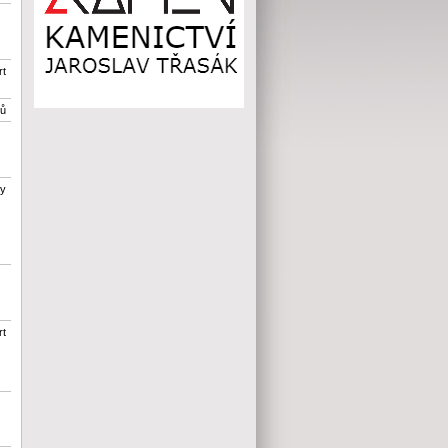
rt
tů
ty
rt