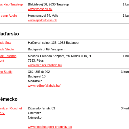
ss klub Taastrup
Blakildevej 36, 2630 Taastrup
1 ku
www.fitnessdk.dk
 centr Apollo
Horsnensvej 74, Velje
1 ku
www.apollofitness.dk
aďarsko
abda Spa
Hajógyari sziget 136, 1033 Budapest
bda Stúdio
Budapesti ut 69, Veszprém
ek Fallabda
Mecsek Fallabda Kozpont, Ybl Miklos u.10, H-
1 ku
ont
7633, Pécs
www.mecsekfallabda.hu
ne Studio
XIX. Üllői út 202
3 kur
Budapest 16
Maďarsko
www.redlinefallabda.hu/
ěmecko
nitzer Ricochet
Dittersdorfer str. 83
3 kur
e.V.
Chemnitz
Německo
www.ricochetsport-chemnitz.de