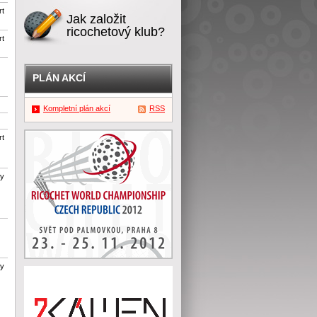
rt
Jak založit
ricochetový klub?
rt
PLÁN AKCÍ
Kompletní plán akcí
RSS
rt
ty
ty