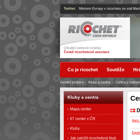
Twitter
:
Mistrem Evropy v ricochetu se stal Mart
Ricochet
Oficiální webové stránky
České ricochetové asociace
Co je ricochet
Soutěže
Hrá
Úvodní stránka
›
Kluby a centra
›
Centra v zahran
Ce
Kluby a centra
Mapa center
D
67 center v ČR
Aars 
Kluby
Equi
Jak založit ricochetový klub