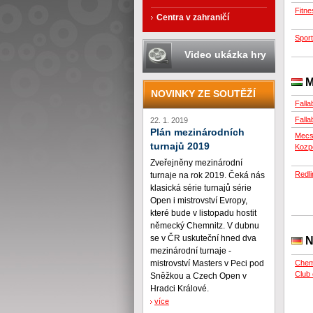
Fitne
Centra v zahraničí
Sport
Video ukázka hry
M
NOVINKY ZE SOUTĚŽÍ
Fall
Falla
22. 1. 2019
Plán mezinárodních
Mecs
turnajů 2019
Kozp
Zveřejněny mezinárodní
Redli
turnaje na rok 2019. Čeká nás
klasická série turnajů série
Open i mistrovství Evropy,
které bude v listopadu hostit
německý Chemnitz. V dubnu
se v ČR uskuteční hned dva
N
mezinárodní turnaje -
Chem
mistrovství Masters v Peci pod
Club 
Sněžkou a Czech Open v
Hradci Králové.
více