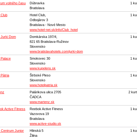
rum volného času
Dúbravka
1 ku
Bratislava
 Club
Hotel Club,
1 ku
Odbojárov 3
Bratislava - Nové Mesto
www.hotel-net.sk/info/Club_hotel
 Jurki Dom
Domkárska 197/4,
1 ku
821 65 Bratislava-Ružinov
Slovensko
www.bratislavahotels.com/jurki-dom
 Palace
Smokovec 30
1 ku
Slovensko
www.kupelens.sk
 Pátria
Štrbské Pleso
1 ku
Slovensko
www.hotelpatria.sk
enz
Palárikova ulica 2705
2 kur
ČADCA
www.martenz.sk
k Active Fitness
Reebok Active Fitness
1 ku
Vazovova 19
Bratislava
www.active-studio.sk
 Centrum Junior
Hlinská 5
1 ku
Žilina