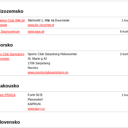
izozemsko
nton Club Wijk bij
Slishoofd 1, Wijk bij Duurstede
1 ku
stede
www.bc-ricochet.nl
 Sportcentrum
www.jawi.nl/
6 kur
orsko
ts Club Sarpsborg
Sports Club Sarpsborg Helsesenter
2 kur
esenter
St. Marie g 42
1706 Sarpsborg
Norsko
www.sportsclubsarpsborg.no
akousko
ion PRAGA
Furth 50 B
1 ku
Piesendorf
KAPRUN
www.lazy.cz
lovensko