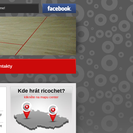
Facebook
eme!
ntakty
Kde hrát ricochet?
klikněte na mapu center
ty
rt