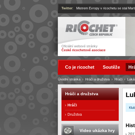
Twitter
:
Mistrem Evropy v ricochetu se stal Mart
Ricochet
Oficiální webové stránky
České ricochetové asociace
Co je ricochet
Soutěže
Hrá
Úvodní stránka
›
Hráči a družstva
›
Hráči
›
Luká
Lu
Hráči a družstva
Hráči
Klub
Družstva
Hist
Video ukázka hry
201