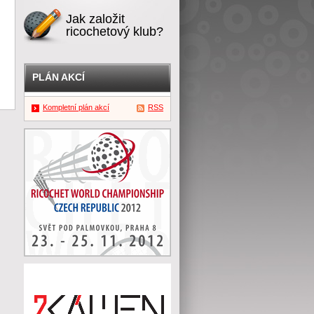
Jak založit
ricochetový klub?
PLÁN AKCÍ
Kompletní plán akcí
RSS