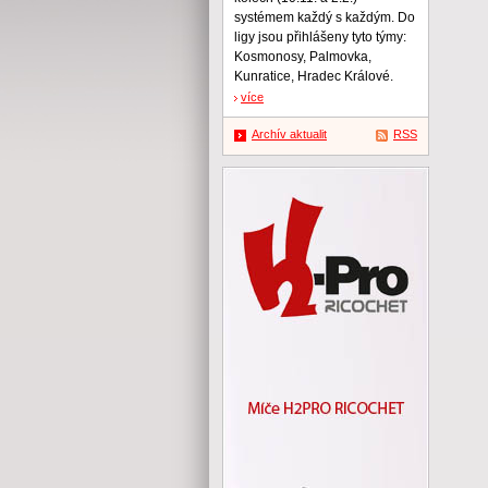
systémem každý s každým. Do
ligy jsou přihlášeny tyto týmy:
Kosmonosy, Palmovka,
Kunratice, Hradec Králové.
více
Archív aktualit
RSS