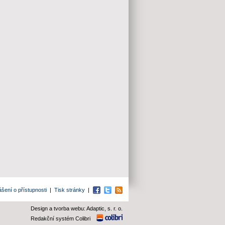
ášení o přístupnosti
|
Tisk stránky
|
Facebook
Twitter
RSS
Design a tvorba webu: Adaptic, s. r. o.
Redakční systém Colibri