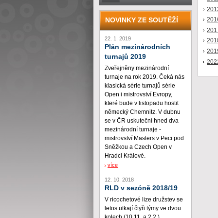
201
NOVINKY ZE SOUTĚŽÍ
201
201
22. 1. 2019
201
Plán mezinárodních
201
turnajů 2019
202
Zveřejněny mezinárodní
turnaje na rok 2019. Čeká nás
klasická série turnajů série
Open i mistrovství Evropy,
které bude v listopadu hostit
německý Chemnitz. V dubnu
se v ČR uskuteční hned dva
mezinárodní turnaje -
mistrovství Masters v Peci pod
Sněžkou a Czech Open v
Hradci Králové.
více
12. 10. 2018
RLD v sezóně 2018/19
V ricochetové lize družstev se
letos utkají čtyři týmy ve dvou
kolech (10.11. a 2.2.)