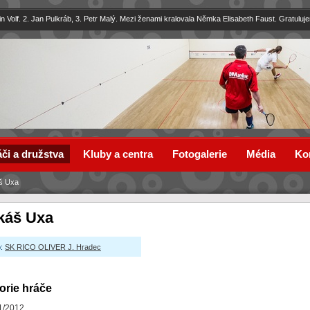
in Volf. 2. Jan Pulkráb, 3. Petr Malý. Mezi ženami kralovala Němka Elisabeth Faust. Gratuluj
či a družstva
Kluby a centra
Fotogalerie
Média
Ko
š Uxa
káš Uxa
:
SK RICO OLIVER J. Hradec
orie hráče
1/2012