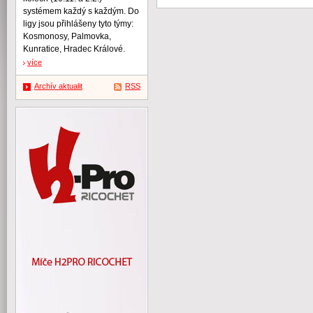
systémem každý s každým. Do
ligy jsou přihlášeny tyto týmy:
Kosmonosy, Palmovka,
Kunratice, Hradec Králové.
více
Archív aktualit
RSS