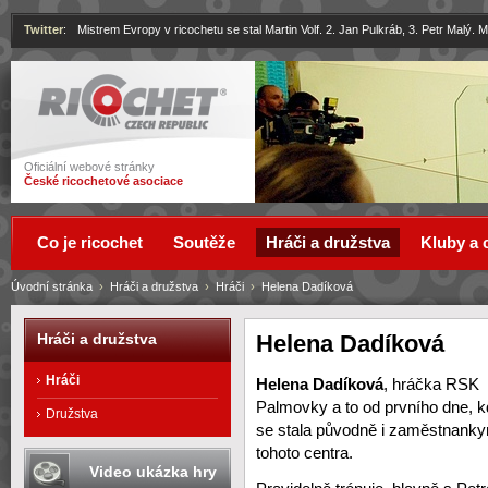
Twitter
:
Mistrem Evropy v ricochetu se stal Martin Volf. 2. Jan Pulkráb, 3. Petr Malý.
Ricochet
Oficiální webové stránky
České ricochetové asociace
Co je ricochet
Soutěže
Hráči a družstva
Kluby a 
Úvodní stránka
›
Hráči a družstva
›
Hráči
›
Helena Dadíková
Helena Dadíková
Hráči a družstva
Hráči
Helena Dadíková
, hráčka RSK
Palmovky a to od prvního dne, 
Družstva
se stala původně i zaměstnanky
tohoto centra.
Video ukázka hry