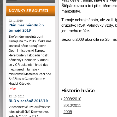
Pravidelně trénuje, hlavně s Pet
Štěpánkovou a to i přes břemen
NOVINKY ZE SOUTĚŽÍ
manželství.
Turnaje nehraje často, ale za II.l
22. 1. 2019
Plán mezinárodních
družstvo RSK Palmovky vždy, 
turnajů 2019
jen trochu může.
Zveřejněny mezinárodní
Sezónu 2009 ukončila na 25.mís
turnaje na rok 2019. Čeká nás
klasická série turnajů série
Open i mistrovství Evropy,
které bude v listopadu hostit
německý Chemnitz. V dubnu
se v ČR uskuteční hned dva
mezinárodní turnaje -
mistrovství Masters v Peci pod
Sněžkou a Czech Open v
Hradci Králové.
více
Historie hráče
12. 10. 2018
2009/2010
RLD v sezóně 2018/19
2010/2011
V ricochetové lize družstev se
2009
letos utkají čtyři týmy ve dvou
kolech (10.11. a 2.2.)