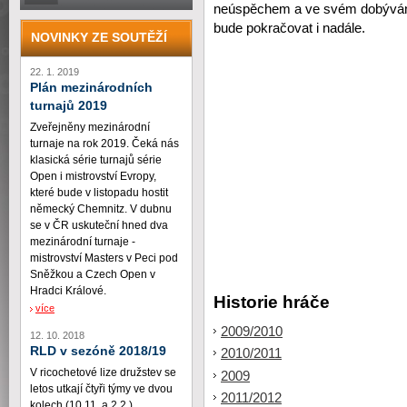
neúspěchem a ve svém dobývá
bude pokračovat i nadále.
NOVINKY ZE SOUTĚŽÍ
22. 1. 2019
Plán mezinárodních
turnajů 2019
Zveřejněny mezinárodní
turnaje na rok 2019. Čeká nás
klasická série turnajů série
Open i mistrovství Evropy,
které bude v listopadu hostit
německý Chemnitz. V dubnu
se v ČR uskuteční hned dva
mezinárodní turnaje -
mistrovství Masters v Peci pod
Sněžkou a Czech Open v
Hradci Králové.
Historie hráče
více
2009/2010
12. 10. 2018
RLD v sezóně 2018/19
2010/2011
V ricochetové lize družstev se
2009
letos utkají čtyři týmy ve dvou
2011/2012
kolech (10.11. a 2.2.)