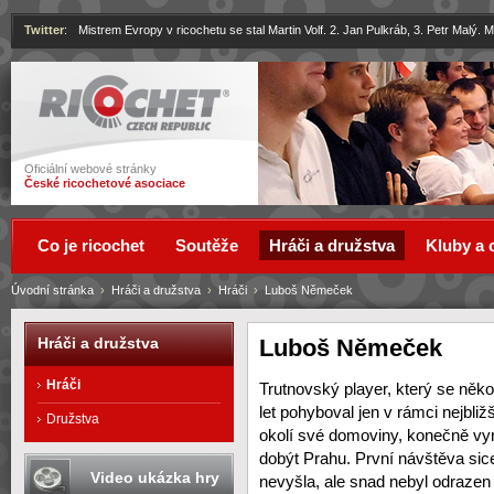
Twitter
:
Mistrem Evropy v ricochetu se stal Martin Volf. 2. Jan Pulkráb, 3. Petr Malý.
Ricochet
Oficiální webové stránky
České ricochetové asociace
Co je ricochet
Soutěže
Hráči a družstva
Kluby a 
Úvodní stránka
›
Hráči a družstva
›
Hráči
›
Luboš Němeček
Luboš Němeček
Hráči a družstva
Hráči
Trutnovský player, který se něko
let pohyboval jen v rámci nejbliž
Družstva
okolí své domoviny, konečně vyr
dobýt Prahu. První návštěva sic
Video ukázka hry
nevyšla, ale snad nebyl odrazen