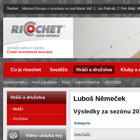
Twitter
:
Mistrem Evropy v ricochetu se stal Martin Volf. 2. Jan Pulkráb, 3. Petr Malý.
Ricochet
Oficiální webové stránky
České ricochetové asociace
Co je ricochet
Soutěže
Hráči a družstva
Kluby a 
Úvodní stránka
›
Hráči a družstva
›
Hráči
›
Luboš Němeček
›
2017/2018
Luboš Němeček
Hráči a družstva
Hráči
Výsledky za sezónu 20
Družstva
Kategorie
Liga mužů
Video ukázka hry