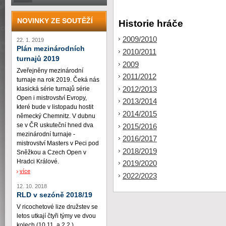
NOVINKY ZE SOUTĚŽÍ
Historie hráče
2009/2010
22. 1. 2019
Plán mezinárodních
2010/2011
turnajů 2019
2009
Zveřejněny mezinárodní
2011/2012
turnaje na rok 2019. Čeká nás
2012/2013
klasická série turnajů série
Open i mistrovství Evropy,
2013/2014
které bude v listopadu hostit
2014/2015
německý Chemnitz. V dubnu
se v ČR uskuteční hned dva
2015/2016
mezinárodní turnaje -
2016/2017
mistrovství Masters v Peci pod
2018/2019
Sněžkou a Czech Open v
Hradci Králové.
2019/2020
více
2022/2023
12. 10. 2018
RLD v sezóně 2018/19
V ricochetové lize družstev se
letos utkají čtyři týmy ve dvou
kolech (10.11. a 2.2.)