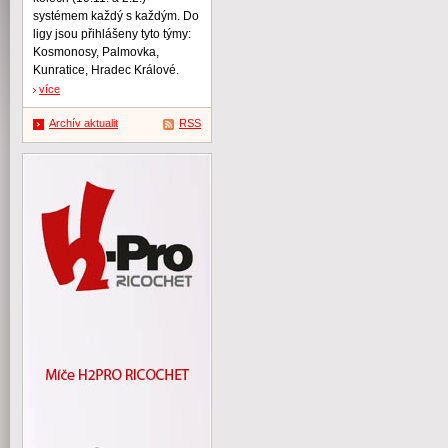
systémem každý s každým. Do
ligy jsou přihlášeny tyto týmy:
Kosmonosy, Palmovka,
Kunratice, Hradec Králové.
více
Archív aktualit
RSS