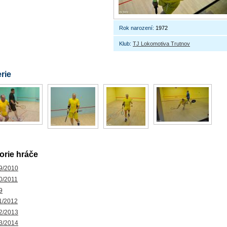
Rok narození:
1972
Klub:
TJ Lokomotiva Trutnov
rie
orie hráče
9/2010
0/2011
9
1/2012
2/2013
3/2014