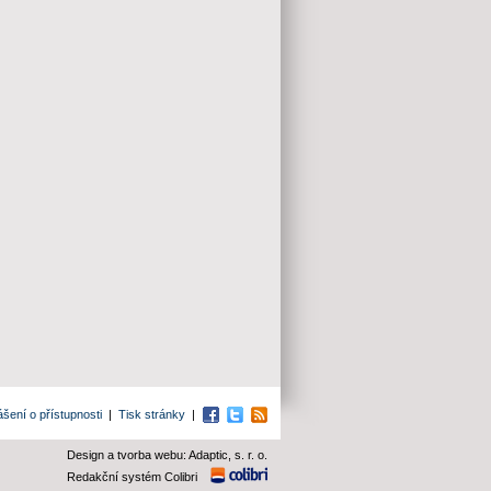
ášení o přístupnosti
|
Tisk stránky
|
Facebook
Twitter
RSS
Design a tvorba webu: Adaptic, s. r. o.
Redakční systém Colibri