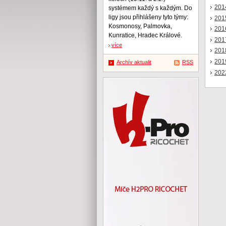
201
systémem každý s každým. Do
ligy jsou přihlášeny tyto týmy:
201
Kosmonosy, Palmovka,
201
Kunratice, Hradec Králové.
201
více
201
201
Archív aktualit
RSS
202