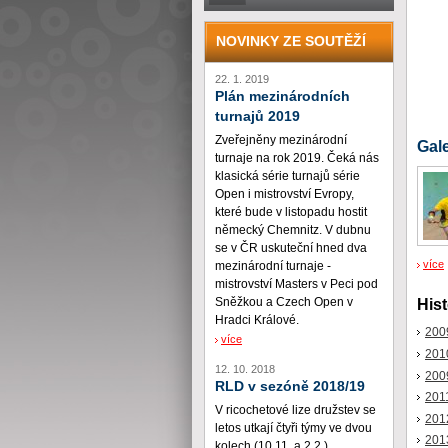
NOVINKY ZE SOUTĚŽÍ
22. 1. 2019
Plán mezinárodních
turnajů 2019
Zveřejněny mezinárodní
Gale
turnaje na rok 2019. Čeká nás
klasická série turnajů série
Open i mistrovství Evropy,
které bude v listopadu hostit
německý Chemnitz. V dubnu
se v ČR uskuteční hned dva
více
mezinárodní turnaje -
mistrovství Masters v Peci pod
Sněžkou a Czech Open v
Hist
Hradci Králové.
200
více
201
12. 10. 2018
200
RLD v sezóně 2018/19
201
V ricochetové lize družstev se
201
letos utkají čtyři týmy ve dvou
201
kolech (10.11. a 2.2.)