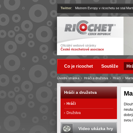
Twitter
:
Mistrem Evropy v ricochetu se stal Mart
Ricochet
Oficiální webové stránky
České ricochetové asociace
Co je ricochet
Soutěže
Hrá
Úvodní stránka
›
Hráči a družstva
›
Hráči
›
Marti
Ma
Hráči a družstva
Hráči
Dlouh
neutu
Družstva
dobrý
svou 
Video ukázka hry