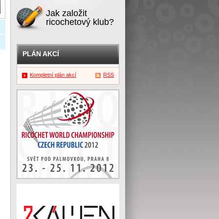
Jak založit
ricochetový klub?
PLÁN AKCÍ
Kompletní plán akcí
RSS