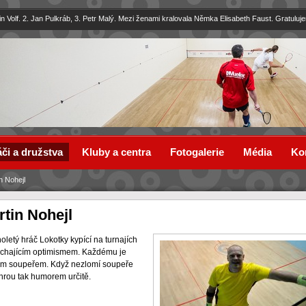
in Volf. 2. Jan Pulkráb, 3. Petr Malý. Mezi ženami kralovala Němka Elisabeth Faust. Gratuluj
či a družstva
Kluby a centra
Fotogalerie
Média
Ko
n Nohejl
rtin Nohejl
oletý hráč Lokotky kypící na turnajích
chajícím optimismem. Každému je
m soupeřem. Když nezlomí soupeře
hrou tak humorem určitě.