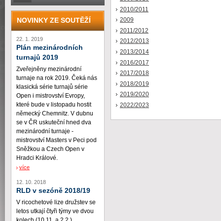
2010/2011
NOVINKY ZE SOUTĚŽÍ
2009
2011/2012
22. 1. 2019
2012/2013
Plán mezinárodních
2013/2014
turnajů 2019
2016/2017
Zveřejněny mezinárodní
2017/2018
turnaje na rok 2019. Čeká nás
2018/2019
klasická série turnajů série
2019/2020
Open i mistrovství Evropy,
které bude v listopadu hostit
2022/2023
německý Chemnitz. V dubnu
se v ČR uskuteční hned dva
mezinárodní turnaje -
mistrovství Masters v Peci pod
Sněžkou a Czech Open v
Hradci Králové.
více
12. 10. 2018
RLD v sezóně 2018/19
V ricochetové lize družstev se
letos utkají čtyři týmy ve dvou
kolech (10.11. a 2.2.)