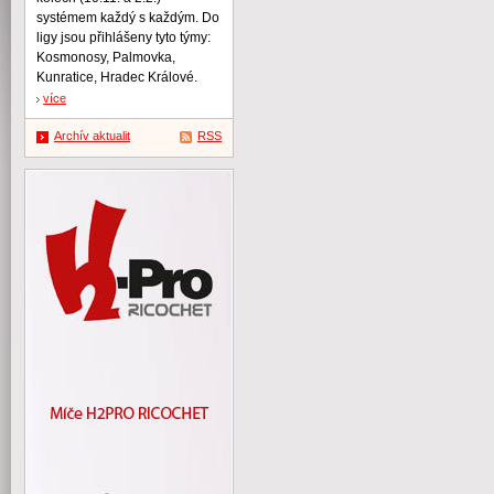
systémem každý s každým. Do
ligy jsou přihlášeny tyto týmy:
Kosmonosy, Palmovka,
Kunratice, Hradec Králové.
více
Archív aktualit
RSS