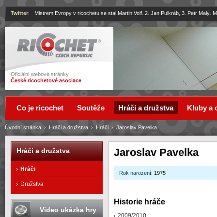
Twitter
:
Mistrem Evropy v ricochetu se stal Martin Volf. 2. Jan Pulkráb, 3. Petr Malý.
Ricochet
Oficiální webové stránky
České ricochetové asociace
Co je ricochet
Soutěže
Hráči a družstva
Kluby a 
Úvodní stránka
›
Hráči a družstva
›
Hráči
›
Jaroslav Pavelka
Jaroslav Pavelka
Hráči a družstva
Hráči
Rok narození:
1975
Družstva
Historie hráče
Video ukázka hry
2009/2010