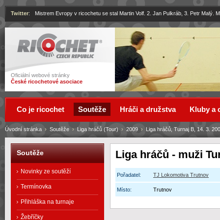
Twitter
:
Mistrem Evropy v ricochetu se stal Martin Volf. 2. Jan Pulkráb, 3. Petr Malý.
Ricochet
Oficiální webové stránky
České ricochetové asociace
Co je ricochet
Soutěže
Hráči a družstva
Kluby a 
Úvodní stránka
›
Soutěže
›
Liga hráčů (Tour)
›
2009
›
Liga hráčů, Turnaj B, 14. 3. 20
Liga hráčů - muži Tur
Soutěže
Novinky ze soutěží
Pořadatel:
TJ Lokomotiva Trutnov
Termínovka
Místo:
Trutnov
Přihláška na turnaje
Žebříčky