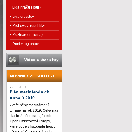
Liga hráčů (Tour)
Liga družstev
Mistrovství republiky
Mezinárodní turnaje
Dění v regionech
Video ukázka hry
NOVINKY ZE SOUTĚŽÍ
22. 1. 2019
Plán mezinárodních
turnajů 2019
Zveřejněny mezinárodní
turnaje na rok 2019. Čeká nás
klasická série turnajů série
Open i mistrovství Evropy,
které bude v listopadu hostit
německý Chemnitz. V dubnu