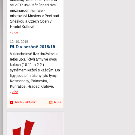
se v ČR uskuteční hned dva
mezinárodní turnaje -
mistrovství Masters v Peci pod
Sněžkou a Czech Open v
Hradci Králové.
více
12. 10. 2018
RLD v sezóně 2018/19
V ricochetové lize družstev se
letos utkají čtyři týmy ve dvou
kolech (10.11. a 2.2.)
systémem každý s každým. Do
ligy jsou přihlášeny tyto týmy:
Kosmonosy, Palmovka,
Kunratice, Hradec Králové.
více
Archív aktualit
RSS