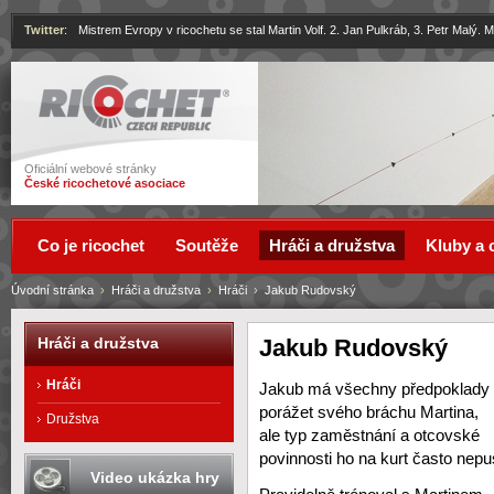
Twitter
:
Mistrem Evropy v ricochetu se stal Martin Volf. 2. Jan Pulkráb, 3. Petr Malý.
Ricochet
Oficiální webové stránky
České ricochetové asociace
Co je ricochet
Soutěže
Hráči a družstva
Kluby a 
Úvodní stránka
›
Hráči a družstva
›
Hráči
›
Jakub Rudovský
Jakub Rudovský
Hráči a družstva
Hráči
Jakub má všechny předpoklady
porážet svého bráchu Martina,
Družstva
ale typ zaměstnání a otcovské
povinnosti ho na kurt často nepus
Video ukázka hry