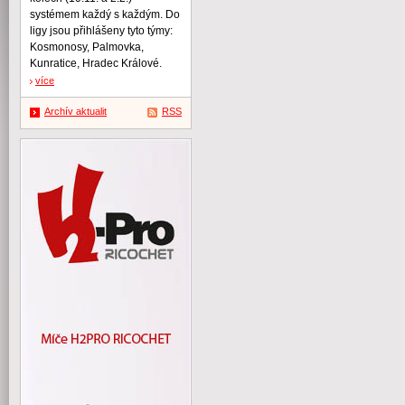
systémem každý s každým. Do
ligy jsou přihlášeny tyto týmy:
Kosmonosy, Palmovka,
Kunratice, Hradec Králové.
více
Archív aktualit
RSS