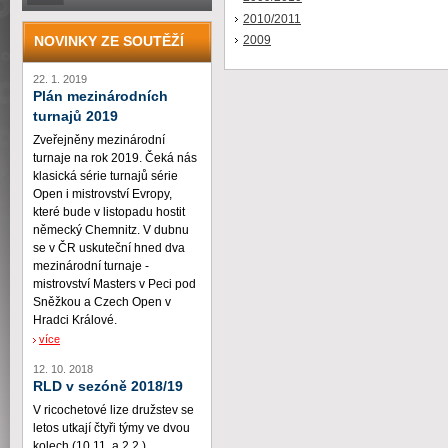
2010/2011
NOVINKY ZE SOUTĚŽÍ
2009
22. 1. 2019
Plán mezinárodních
turnajů 2019
Zveřejněny mezinárodní
turnaje na rok 2019. Čeká nás
klasická série turnajů série
Open i mistrovství Evropy,
které bude v listopadu hostit
německý Chemnitz. V dubnu
se v ČR uskuteční hned dva
mezinárodní turnaje -
mistrovství Masters v Peci pod
Sněžkou a Czech Open v
Hradci Králové.
více
12. 10. 2018
RLD v sezóně 2018/19
V ricochetové lize družstev se
letos utkají čtyři týmy ve dvou
kolech (10.11. a 2.2.)