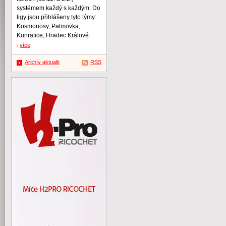
systémem každý s každým. Do
ligy jsou přihlášeny tyto týmy:
Kosmonosy, Palmovka,
Kunratice, Hradec Králové.
více
Archív aktualit
RSS