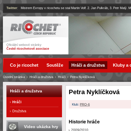
Twitter
:
Mistrem Evropy v ricochetu se stal Martin Volf. 2. Jan Pulkráb, 3. Petr Malý.
Ricochet
Oficiální webové stránky
České ricochetové asociace
Co je ricochet
Soutěže
Hráči a družstva
Kluby a 
Úvodní stránka
›
Hráči a družstva
›
Hráči
›
Petra Nyklíčková
Petra Nyklíčková
Hráči a družstva
Hráči
Klub:
PRO-6
Družstva
Historie hráče
Video ukázka hry
2009/2010