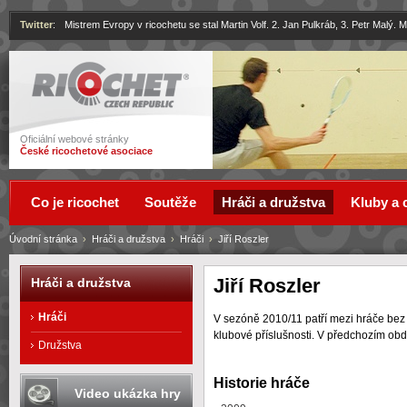
Twitter
:
Mistrem Evropy v ricochetu se stal Martin Volf. 2. Jan Pulkráb, 3. Petr Malý.
Ricochet
Oficiální webové stránky
České ricochetové asociace
Co je ricochet
Soutěže
Hráči a družstva
Kluby a 
Úvodní stránka
›
Hráči a družstva
›
Hráči
›
Jiří Roszler
Jiří Roszler
Hráči a družstva
Hráči
V sezóně 2010/11 patří mezi hráče bez
klubové příslušnosti. V předchozím 
Družstva
Historie hráče
Video ukázka hry