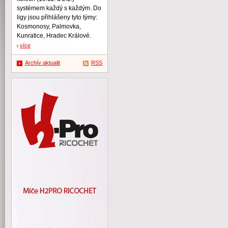
systémem každý s každým. Do
ligy jsou přihlášeny tyto týmy:
Kosmonosy, Palmovka,
Kunratice, Hradec Králové.
více
Archív aktualit
RSS