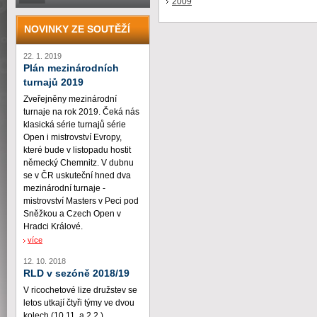
2009
NOVINKY ZE SOUTĚŽÍ
22. 1. 2019
Plán mezinárodních
turnajů 2019
Zveřejněny mezinárodní
turnaje na rok 2019. Čeká nás
klasická série turnajů série
Open i mistrovství Evropy,
které bude v listopadu hostit
německý Chemnitz. V dubnu
se v ČR uskuteční hned dva
mezinárodní turnaje -
mistrovství Masters v Peci pod
Sněžkou a Czech Open v
Hradci Králové.
více
12. 10. 2018
RLD v sezóně 2018/19
V ricochetové lize družstev se
letos utkají čtyři týmy ve dvou
kolech (10.11. a 2.2.)