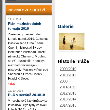
NOVINKY ZE SOUTĚŽÍ
22. 1. 2019
Plán mezinárodních
Galerie
turnajů 2019
Zveřejněny mezinárodní
turnaje na rok 2019. Čeká nás
klasická série turnajů série
Open i mistrovství Evropy,
které bude v listopadu hostit
německý Chemnitz. V dubnu
Historie hráče
se v ČR uskuteční hned dva
mezinárodní turnaje -
2009/2010
mistrovství Masters v Peci pod
Sněžkou a Czech Open v
2010/2011
Hradci Králové.
2009
více
2011/2012
12. 10. 2018
2012/2013
RLD v sezóně 2018/19
2013/2014
V ricochetové lize družstev se
2014/2015
letos utkají čtyři týmy ve dvou
kolech (10.11. a 2.2.)