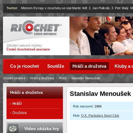
Twitter
:
Mistrem Evropy v ricochetu se stal Martin Volf. 2. Jan Pulkráb, 3. Petr Malý.
Ricochet
Oficiální webové stránky
České ricochetové asociace
Co je ricochet
Soutěže
Hráči a družstva
Kluby a 
Úvodní stránka
›
Hráči a družstva
›
Hráči
›
Stanislav Menoušek
Stanislav Menoušek
Hráči a družstva
Hráči
Rok narození:
1966
Družstva
Klub:
O.K. Pardubice Sport Club
Video ukázka hry