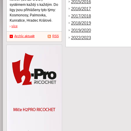
2015/2016
systémem každý s každým. Do
2016/2017
ligy jsou přihlášeny tyto týmy:
Kosmonosy, Palmovka,
2017/2018
Kunratice, Hradec Králové.
2018/2019
více
2019/2020
Archív aktualit
RSS
2022/2023