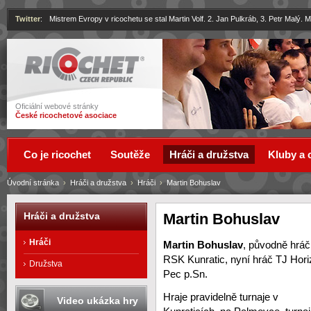
Twitter
:
Mistrem Evropy v ricochetu se stal Martin Volf. 2. Jan Pulkráb, 3. Petr Malý.
Ricochet
Oficiální webové stránky
České ricochetové asociace
Co je ricochet
Soutěže
Hráči a družstva
Kluby a 
Úvodní stránka
›
Hráči a družstva
›
Hráči
›
Martin Bohuslav
Martin Bohuslav
Hráči a družstva
Hráči
Martin Bohuslav
, původně hráč
RSK Kunratic, nyní hráč TJ Hori
Družstva
Pec p.Sn.
Hraje pravidelně turnaje v
Video ukázka hry