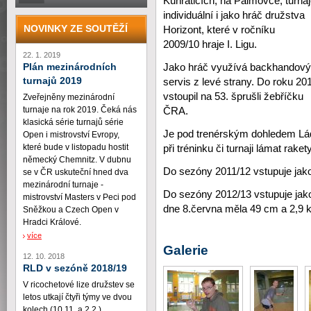
Kunraticích, na Palmovce, turna
individuální i jako hráč družstva
NOVINKY ZE SOUTĚŽÍ
Horizont, které v ročníku
2009/10 hraje I. Ligu.
22. 1. 2019
Plán mezinárodních
Jako hráč využívá backhandový
turnajů 2019
servis z levé strany. Do roku 20
vstoupil na 53. šprušli žebříčku
Zveřejněny mezinárodní
turnaje na rok 2019. Čeká nás
ČRA.
klasická série turnajů série
Je pod trenérským dohledem Lá
Open i mistrovství Evropy,
které bude v listopadu hostit
při tréninku či turnaji lámat rake
německý Chemnitz. V dubnu
Do sezóny 2011/12 vstupuje ja
se v ČR uskuteční hned dva
mezinárodní turnaje -
Do sezóny 2012/13 vstupuje jako
mistrovství Masters v Peci pod
dne 8.června měla 49 cm a 2,9 k
Sněžkou a Czech Open v
Hradci Králové.
více
Galerie
12. 10. 2018
RLD v sezóně 2018/19
V ricochetové lize družstev se
letos utkají čtyři týmy ve dvou
kolech (10.11. a 2.2.)