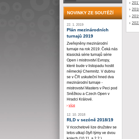
201
201
NOVINKY ZE SOUTĚŽÍ
201
202
22. 1. 2019
Plán mezinárodních
turnajů 2019
Zveřejněny mezinárodní
turnaje na rok 2019. Čeká nás
klasická série turnajů série
Open i mistrovství Evropy,
které bude v listopadu hostit
německý Chemnitz. V dubnu
se v ČR uskuteční hned dva
mezinárodní turnaje -
mistrovství Masters v Peci pod
Sněžkou a Czech Open v
Hradci Králové.
více
12. 10. 2018
RLD v sezóně 2018/19
V ricochetové lize družstev se
letos utkají čtyři týmy ve dvou
kolech (10.11. a 2.2.)