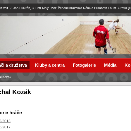
in Volf. 2. Jan Pulkráb, 3. Petr Malý. Mezi ženami kralovala Němka Elisabeth Faust. Gratuluj
či a družstva
Kluby a centra
Fotogalerie
Média
Ko
al Kozák
chal Kozák
orie hráče
2/2013
6/2017