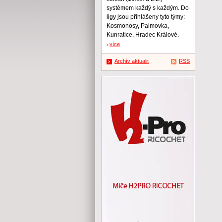
systémem každý s každým. Do
ligy jsou přihlášeny tyto týmy:
Kosmonosy, Palmovka,
Kunratice, Hradec Králové.
více
Archív aktualit
RSS