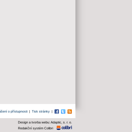
ášení o přístupnosti
|
Tisk stránky
|
Facebook
Twitter
RSS
Design a tvorba webu: Adaptic, s. r. o.
Redakční systém Colibri