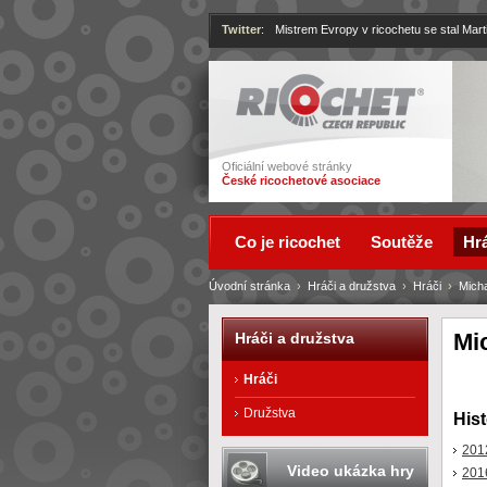
Twitter
:
Mistrem Evropy v ricochetu se stal Mart
Ricochet
Oficiální webové stránky
České ricochetové asociace
Co je ricochet
Soutěže
Hrá
Úvodní stránka
›
Hráči a družstva
›
Hráči
›
Mich
Mi
Hráči a družstva
Hráči
Družstva
Hist
201
Video ukázka hry
201