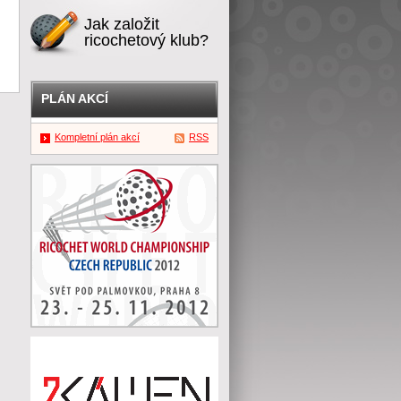
Jak založit
ricochetový klub?
PLÁN AKCÍ
Kompletní plán akcí
RSS