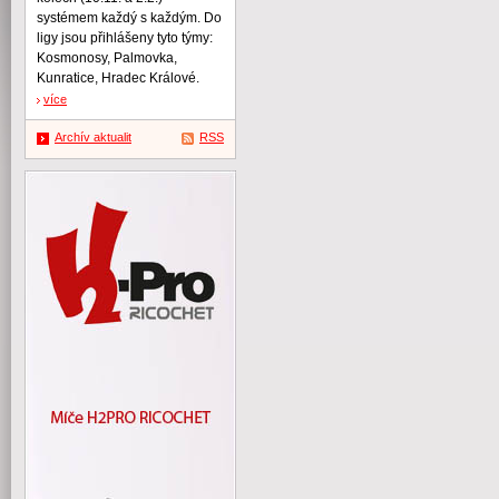
systémem každý s každým. Do
ligy jsou přihlášeny tyto týmy:
Kosmonosy, Palmovka,
Kunratice, Hradec Králové.
více
Archív aktualit
RSS