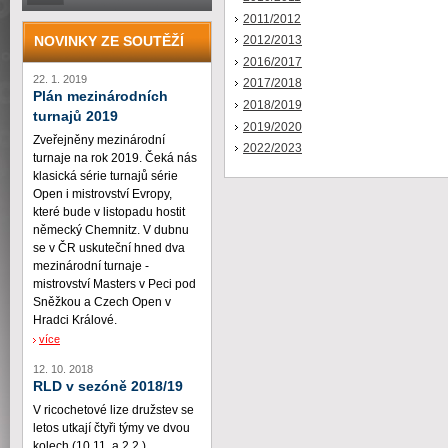
2011/2012
NOVINKY ZE SOUTĚŽÍ
2012/2013
2016/2017
22. 1. 2019
2017/2018
Plán mezinárodních
2018/2019
turnajů 2019
2019/2020
Zveřejněny mezinárodní
2022/2023
turnaje na rok 2019. Čeká nás
klasická série turnajů série
Open i mistrovství Evropy,
které bude v listopadu hostit
německý Chemnitz. V dubnu
se v ČR uskuteční hned dva
mezinárodní turnaje -
mistrovství Masters v Peci pod
Sněžkou a Czech Open v
Hradci Králové.
více
12. 10. 2018
RLD v sezóně 2018/19
V ricochetové lize družstev se
letos utkají čtyři týmy ve dvou
kolech (10.11. a 2.2.)