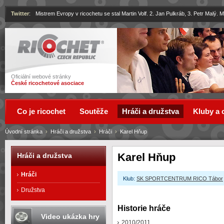
Twitter
:
Mistrem Evropy v ricochetu se stal Martin Volf. 2. Jan Pulkráb, 3. Petr Malý.
Ricochet
Oficiální webové stránky
České ricochetové asociace
Co je ricochet
Soutěže
Hráči a družstva
Kluby a 
Úvodní stránka
›
Hráči a družstva
›
Hráči
›
Karel Hňup
Karel Hňup
Hráči a družstva
Hráči
Klub:
SK SPORTCENTRUM RICO Tábor
Družstva
Historie hráče
Video ukázka hry
2010/2011