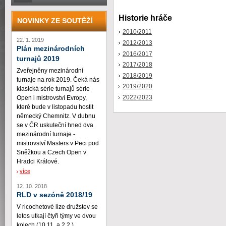
Historie hráče
NOVINKY ZE SOUTĚŽÍ
2010/2011
22. 1. 2019
2012/2013
Plán mezinárodních
2016/2017
turnajů 2019
2017/2018
Zveřejněny mezinárodní
2018/2019
turnaje na rok 2019. Čeká nás
2019/2020
klasická série turnajů série
2022/2023
Open i mistrovství Evropy,
které bude v listopadu hostit
německý Chemnitz. V dubnu
se v ČR uskuteční hned dva
mezinárodní turnaje -
mistrovství Masters v Peci pod
Sněžkou a Czech Open v
Hradci Králové.
více
12. 10. 2018
RLD v sezóně 2018/19
V ricochetové lize družstev se
letos utkají čtyři týmy ve dvou
kolech (10.11. a 2.2.)