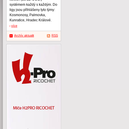
systémem každý s každým. Do
ligy jsou přihlášeny tyto týmy:
Kosmonosy, Palmovka,
Kunratice, Hradec Králové.
více
Archív aktualit
RSS