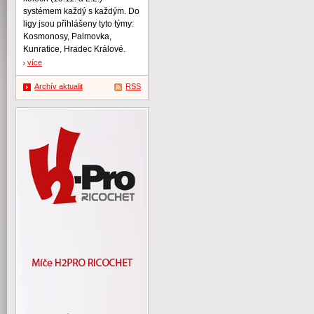
systémem každý s každým. Do
ligy jsou přihlášeny tyto týmy:
Kosmonosy, Palmovka,
Kunratice, Hradec Králové.
více
Archív aktualit
RSS