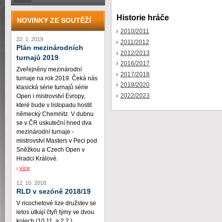
Historie hráče
NOVINKY ZE SOUTĚŽÍ
2010/2011
22. 1. 2019
2011/2012
Plán mezinárodních
2012/2013
turnajů 2019
2016/2017
Zveřejněny mezinárodní
2017/2018
turnaje na rok 2019. Čeká nás
2019/2020
klasická série turnajů série
2022/2023
Open i mistrovství Evropy,
které bude v listopadu hostit
německý Chemnitz. V dubnu
se v ČR uskuteční hned dva
mezinárodní turnaje -
mistrovství Masters v Peci pod
Sněžkou a Czech Open v
Hradci Králové.
více
12. 10. 2018
RLD v sezóně 2018/19
V ricochetové lize družstev se
letos utkají čtyři týmy ve dvou
kolech (10.11. a 2.2.)