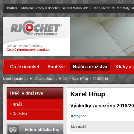
Twitter
:
Mistrem Evropy v ricochetu se stal Martin Volf. 2. Jan Pulkráb, 3. Petr Malý.
Ricochet
Oficiální webové stránky
České ricochetové asociace
Co je ricochet
Soutěže
Hráči a družstva
Kluby a 
Úvodní stránka
›
Hráči a družstva
›
Hráči
›
Karel Hňup
›
2018/2019
Karel Hňup
Hráči a družstva
Hráči
Výsledky za sezónu 2018/2
Družstva
Kategorie
Liga mužů
Video ukázka hry