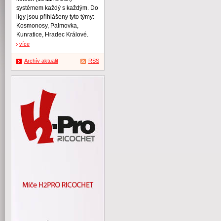
systémem každý s každým. Do
ligy jsou přihlášeny tyto týmy:
Kosmonosy, Palmovka,
Kunratice, Hradec Králové.
více
Archív aktualit
RSS