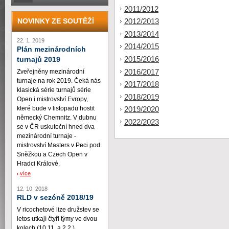
2011/2012
NOVINKY ZE SOUTĚŽÍ
2012/2013
2013/2014
22. 1. 2019
2014/2015
Plán mezinárodních
2015/2016
turnajů 2019
2016/2017
Zveřejněny mezinárodní
turnaje na rok 2019. Čeká nás
2017/2018
klasická série turnajů série
2018/2019
Open i mistrovství Evropy,
které bude v listopadu hostit
2019/2020
německý Chemnitz. V dubnu
2022/2023
se v ČR uskuteční hned dva
mezinárodní turnaje -
mistrovství Masters v Peci pod
Sněžkou a Czech Open v
Hradci Králové.
více
12. 10. 2018
RLD v sezóně 2018/19
V ricochetové lize družstev se
letos utkají čtyři týmy ve dvou
kolech (10.11. a 2.2.)