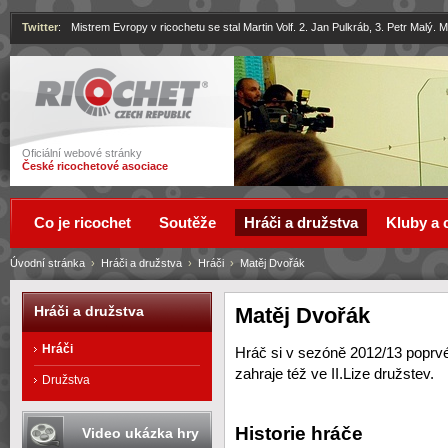
Twitter
:
Mistrem Evropy v ricochetu se stal Martin Volf. 2. Jan Pulkráb, 3. Petr Malý.
Ricochet
Oficiální webové stránky
České ricochetové asociace
Co je ricochet
Soutěže
Hráči a družstva
Kluby a 
Úvodní stránka
›
Hráči a družstva
›
Hráči
›
Matěj Dvořák
Matěj Dvořák
Hráči a družstva
Hráči
Hráč si v sezóně 2012/13 poprv
zahraje též ve II.Lize družstev.
Družstva
Historie hráče
Video ukázka hry