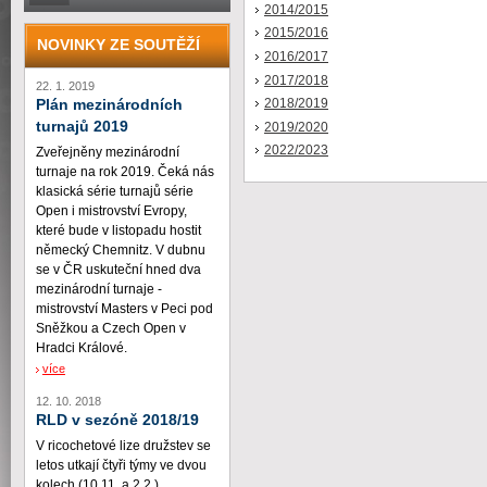
2014/2015
2015/2016
NOVINKY ZE SOUTĚŽÍ
2016/2017
2017/2018
22. 1. 2019
2018/2019
Plán mezinárodních
turnajů 2019
2019/2020
2022/2023
Zveřejněny mezinárodní
turnaje na rok 2019. Čeká nás
klasická série turnajů série
Open i mistrovství Evropy,
které bude v listopadu hostit
německý Chemnitz. V dubnu
se v ČR uskuteční hned dva
mezinárodní turnaje -
mistrovství Masters v Peci pod
Sněžkou a Czech Open v
Hradci Králové.
více
12. 10. 2018
RLD v sezóně 2018/19
V ricochetové lize družstev se
letos utkají čtyři týmy ve dvou
kolech (10.11. a 2.2.)