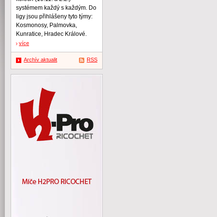
systémem každý s každým. Do
ligy jsou přihlášeny tyto týmy:
Kosmonosy, Palmovka,
Kunratice, Hradec Králové.
více
Archív aktualit
RSS