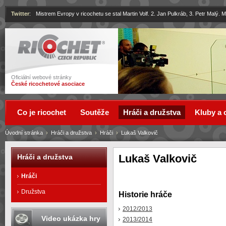
Twitter
:
Mistrem Evropy v ricochetu se stal Martin Volf. 2. Jan Pulkráb, 3. Petr Malý.
Ricochet
Oficiální webové stránky
České ricochetové asociace
Co je ricochet
Soutěže
Hráči a družstva
Kluby a 
Úvodní stránka
›
Hráči a družstva
›
Hráči
›
Lukaš Valkovič
Lukaš Valkovič
Hráči a družstva
Hráči
Družstva
Historie hráče
2012/2013
Video ukázka hry
2013/2014