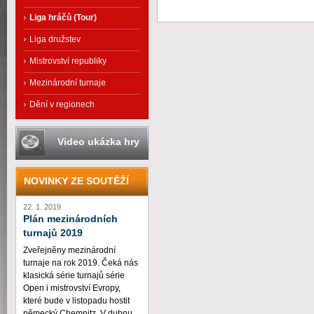
Liga hráčů (Tour)
Liga družstev
Mistrovství republiky
Mezinárodní turnaje
Dění v regionech
Video ukázka hry
NOVINKY ZE SOUTĚŽÍ
22. 1. 2019
Plán mezinárodních
turnajů 2019
Zveřejněny mezinárodní
turnaje na rok 2019. Čeká nás
klasická série turnajů série
Open i mistrovství Evropy,
které bude v listopadu hostit
německý Chemnitz. V dubnu