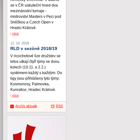
se v ČR uskuteční hned dva
mezinárodní turnaje -
mistrovství Masters v Peci pod
Sněžkou a Czech Open v
Hradci Králové.
více
12. 10. 2018
RLD v sezóně 2018/19
V ricochetové lize družstev se
letos utkají čtyři týmy ve dvou
kolech (10.11. a 2.2.)
systémem každý s každým. Do
ligy jsou přihlášeny tyto týmy:
Kosmonosy, Palmovka,
Kunratice, Hradec Králové.
více
Archív aktualit
RSS