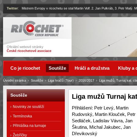
Twitter
:
Mistrem Evropy v ricochetu se stal Martin Volf. 2. Jan Pulkráb, 3. Petr Malý.
Ricochet
Oficiální webové stránky
České ricochetové asociace
Co je ricochet
Soutěže
Hráči a družstva
Kluby a 
Úvodní stránka
›
Soutěže
›
Liga hráčů (Tour)
›
2016/2017
›
Liga mužů, Turnaj kat. cla
Liga mužů Turnaj kat.
Soutěže
Novinky ze soutěží
Přihlášení: Petr Levý, Martin
Rudovský, Martin Klouček, Petr
Termínovka
Sedláček, Ladislav Vávra, Jan
Přihláška na turnaje
Škutina, Michal Jakubec, Jan
Dřevikovský
Žebříčky