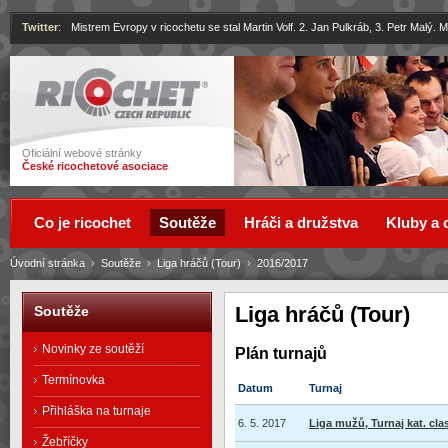
Twitter
:
Mistrem Evropy v ricochetu se stal Martin Volf. 2. Jan Pulkráb, 3. Petr Malý.
Ricochet
Oficiální webové stránky
České ricochetové asociace
Co je ricochet
Soutěže
Hráči a družstva
Kluby a 
Úvodní stránka
›
Soutěže
›
Liga hráčů (Tour)
›
2016/2017
Liga hráčů (Tour)
Soutěže
Novinky ze soutěží
Plán turnajů
Termínovka
Datum
Turnaj
Přihláška na turnaje
6. 5. 2017
Liga mužů, Turnaj kat. cla
Žebříčky