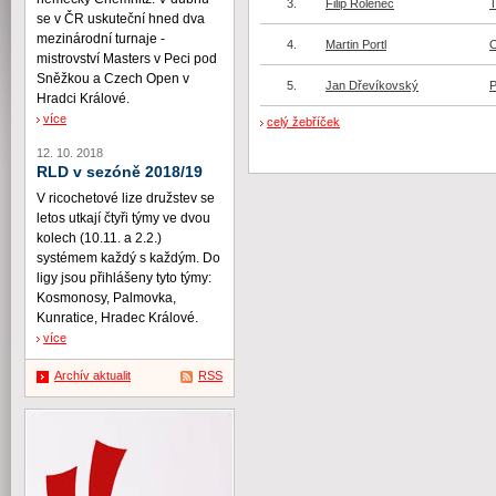
3.
Filip Rolenec
T
se v ČR uskuteční hned dva
mezinárodní turnaje -
4.
Martin Portl
O
mistrovství Masters v Peci pod
Sněžkou a Czech Open v
5.
Jan Dřevíkovský
Hradci Králové.
více
celý žebříček
12. 10. 2018
RLD v sezóně 2018/19
V ricochetové lize družstev se
letos utkají čtyři týmy ve dvou
kolech (10.11. a 2.2.)
systémem každý s každým. Do
ligy jsou přihlášeny tyto týmy:
Kosmonosy, Palmovka,
Kunratice, Hradec Králové.
více
Archív aktualit
RSS