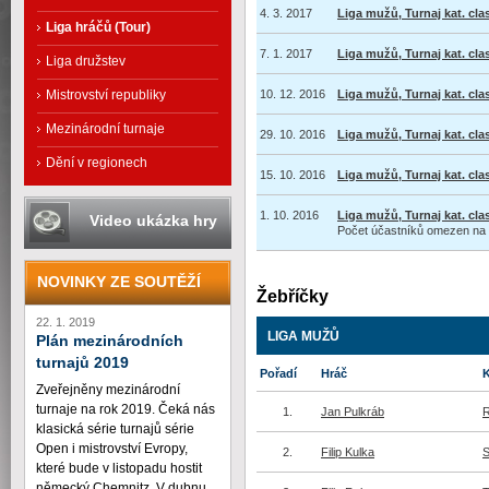
4. 3. 2017
Liga mužů, Turnaj kat. cla
Liga hráčů (Tour)
7. 1. 2017
Liga mužů, Turnaj kat. cla
Liga družstev
10. 12. 2016
Liga mužů, Turnaj kat. cla
Mistrovství republiky
Mezinárodní turnaje
29. 10. 2016
Liga mužů, Turnaj kat. cla
Dění v regionech
15. 10. 2016
Liga mužů, Turnaj kat. cla
1. 10. 2016
Liga mužů, Turnaj kat. cla
Video ukázka hry
Počet účastníků omezen na
NOVINKY ZE SOUTĚŽÍ
Žebříčky
22. 1. 2019
LIGA MUŽŮ
Plán mezinárodních
turnajů 2019
Pořadí
Hráč
Zveřejněny mezinárodní
turnaje na rok 2019. Čeká nás
1.
Jan Pulkráb
klasická série turnajů série
Open i mistrovství Evropy,
2.
Filip Kulka
které bude v listopadu hostit
německý Chemnitz. V dubnu