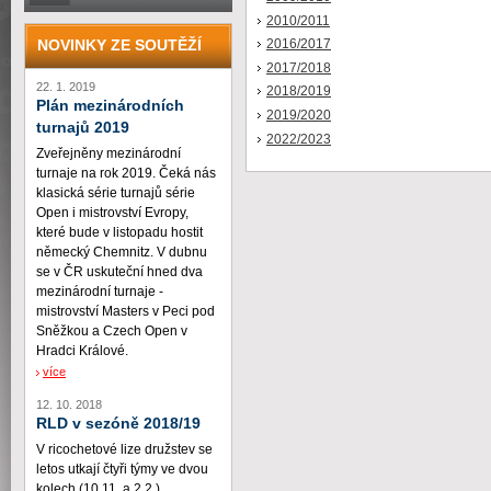
2010/2011
NOVINKY ZE SOUTĚŽÍ
2016/2017
2017/2018
22. 1. 2019
2018/2019
Plán mezinárodních
2019/2020
turnajů 2019
2022/2023
Zveřejněny mezinárodní
turnaje na rok 2019. Čeká nás
klasická série turnajů série
Open i mistrovství Evropy,
které bude v listopadu hostit
německý Chemnitz. V dubnu
se v ČR uskuteční hned dva
mezinárodní turnaje -
mistrovství Masters v Peci pod
Sněžkou a Czech Open v
Hradci Králové.
více
12. 10. 2018
RLD v sezóně 2018/19
V ricochetové lize družstev se
letos utkají čtyři týmy ve dvou
kolech (10.11. a 2.2.)