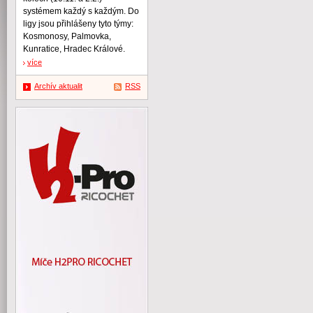
systémem každý s každým. Do
ligy jsou přihlášeny tyto týmy:
Kosmonosy, Palmovka,
Kunratice, Hradec Králové.
více
Archív aktualit
RSS