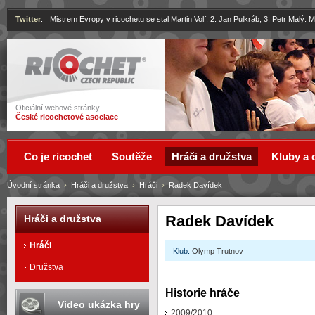
Twitter
:
Mistrem Evropy v ricochetu se stal Martin Volf. 2. Jan Pulkráb, 3. Petr Malý.
Ricochet
Oficiální webové stránky
České ricochetové asociace
Co je ricochet
Soutěže
Hráči a družstva
Kluby a 
Úvodní stránka
›
Hráči a družstva
›
Hráči
›
Radek Davídek
Radek Davídek
Hráči a družstva
Hráči
Klub:
Olymp Trutnov
Družstva
Historie hráče
Video ukázka hry
2009/2010