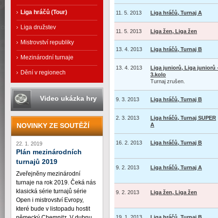
Liga hráčů (Tour)
11. 5. 2013
Liga hráčů, Turnaj A
Liga družstev
11. 5. 2013
Liga žen, Liga žen
Mistrovství republiky
13. 4. 2013
Liga hráčů, Turnaj B
Mezinárodní turnaje
13. 4. 2013
Liga juniorů, Liga juniorů 
Dění v regionech
3.kolo
Turnaj zrušen.
Video ukázka hry
9. 3. 2013
Liga hráčů, Turnaj B
2. 3. 2013
Liga hráčů, Turnaj SUPER
A
NOVINKY ZE SOUTĚŽÍ
16. 2. 2013
Liga hráčů, Turnaj B
22. 1. 2019
Plán mezinárodních
turnajů 2019
9. 2. 2013
Liga hráčů, Turnaj A
Zveřejněny mezinárodní
turnaje na rok 2019. Čeká nás
klasická série turnajů série
9. 2. 2013
Liga žen, Liga žen
Open i mistrovství Evropy,
které bude v listopadu hostit
19. 1. 2013
Liga hráčů, Turnaj B
německý Chemnitz. V dubnu