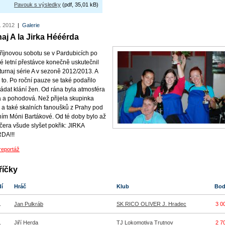
Pavouk s výsledky
(pdf, 35,01 kB)
. 2012
|
Galerie
aj A la Jirka Hééérda
 říjnovou sobotu se v Pardubicích po
é letní přestávce konečně uskutečnil
 turnaj série A v sezoně 2012/2013. A
 to. Po roční pauze se také podařilo
ádat klání žen. Od rána byla atmosféra
á a pohodová. Než přijela skupinka
 a také skalních fanoušků z Prahy pod
ím Móni Bartákové. Od té doby bylo až
čera všude slyšet pokřik: JIRKA
DA!!!
reportáž
říčky
dí
Hráč
Klub
Bo
.
Jan Pulkráb
SK RICO OLIVER J. Hradec
3 0
.
Jiří Herda
TJ Lokomotiva Trutnov
2 7