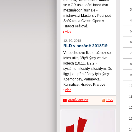
se v ČR uskuteční hned dva
3
mezinárodní turnaje -
mistrovství Masters v Peci pod
4
Sněžkou a Czech Open v
Hradci Králové.
5
více
12. 10. 2018
6
RLD v sezóně 2018/19
V ricochetové lize družstev se
7
letos utkají čtyři týmy ve dvou
kolech (10.11. a 2.2.)
8
systémem každý s každým. Do
ligy jsou přihlášeny tyto týmy:
9
Kosmonosy, Palmovka,
Kunratice, Hradec Králové.
10
více
11
Archív aktualit
RSS
12
13
14