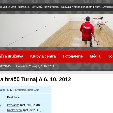
in Volf. 2. Jan Pulkráb, 3. Petr Malý. Mezi ženami kralovala Němka Elisabeth Faust. Gratuluj
či a družstva
Kluby a centra
Fotogalerie
Média
Ko
012/2013
›
Liga hráčů, Turnaj A, 6. 10. 2012
a hráčů Turnaj A 6. 10. 2012
atel:
O.K. Pardubice Sport Club
:
Pardubice
y:
Pozvánka
(pdf, 280,92 kB)
Rozlosování
(pdf, 32,20 kB)