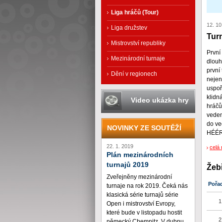
Liga hráčů (Tour)
12. 10
Liga družstev
Turn
Mistrovství republiky
První
Mezinárodní turnaje
dlouh
první
Dění v regionech
nejen
uspoř
klidn
Video ukázka hry
hráčů
veden
do ve
NOVINKY ZE SOUTĚŽÍ
HÉÉR
22. 1. 2019
celá 
Plán mezinárodních
turnajů 2019
Žeb
Zveřejněny mezinárodní
Pořa
turnaje na rok 2019. Čeká nás
klasická série turnajů série
1
Open i mistrovství Evropy,
které bude v listopadu hostit
2
německý Chemnitz. V dubnu