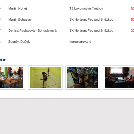
.
Martin Nohejl
TJ Lokomotiva Trutnov
5
.
Martin Bohuslav
SK Horizont Pec pod Sněžkou
5
.
Denisa Paulasová - Bohuslavová
SK Horizont Pec pod Sněžkou
3
.
Zdeněk Dušek
neregistrovaný
rie