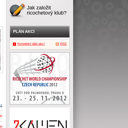
Jak založit
ricochetový klub?
PLÁN AKCÍ
Kompletní plán akcí
RSS
dů
00
00