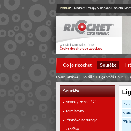
Twitter
:
Mistrem Evropy v ricochetu se stal Mart
Ricochet
Oficiální webové stránky
České ricochetové asociace
Co je ricochet
Soutěže
Hrá
Úvodní stránka
›
Soutěže
›
Liga hráčů (Tour)
›
2
Lig
Soutěže
Novinky ze soutěží
Pořad
Termínovka
Místo
Přihláška na turnaje
Příloh
Žebříčky