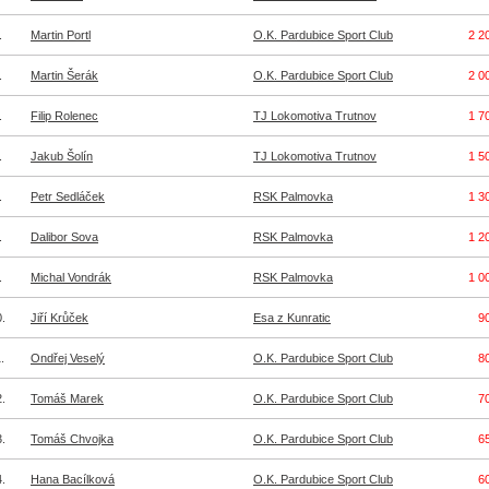
.
Martin Portl
O.K. Pardubice Sport Club
2 2
.
Martin Šerák
O.K. Pardubice Sport Club
2 0
.
Filip Rolenec
TJ Lokomotiva Trutnov
1 7
.
Jakub Šolín
TJ Lokomotiva Trutnov
1 5
.
Petr Sedláček
RSK Palmovka
1 3
.
Dalibor Sova
RSK Palmovka
1 2
.
Michal Vondrák
RSK Palmovka
1 0
.
Jiří Krůček
Esa z Kunratic
9
.
Ondřej Veselý
O.K. Pardubice Sport Club
8
.
Tomáš Marek
O.K. Pardubice Sport Club
7
.
Tomáš Chvojka
O.K. Pardubice Sport Club
6
.
Hana Bacílková
O.K. Pardubice Sport Club
6