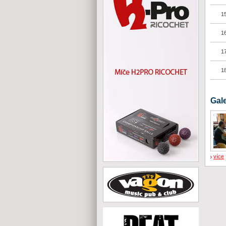
15
16
17
18
Gale
více