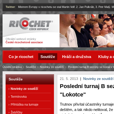
Twitter
:
Mistrem Evropy v ricochetu se stal Martin Volf. 2. Jan Pulkráb, 3. Petr Malý.
Ricochet
Oficiální webové stránky
České ricochetové asociace
Co je ricochet
Soutěže
Hráči a družstva
Kluby a 
Úvodní stránka
›
Soutěže
›
Novinky ze soutěží
›
Poslední turnaj B sezóny se konal v t
21. 5. 2013
|
Novinky ze soutěží
Soutěže
Poslední turnaj B se
Novinky ze soutěží
"Lokotce"
Termínovka
Trutnov přivítal účastníky turnaje
Přihláška na turnaje
deštěm, a tak nikdo nelitoval, že
Žebříčky