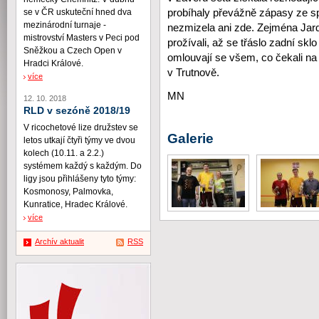
probíhaly převážně zápasy ze sp
se v ČR uskuteční hned dva
mezinárodní turnaje -
nezmizela ani zde. Zejména Jar
mistrovství Masters v Peci pod
prožívali, až se třáslo zadní skl
Sněžkou a Czech Open v
omlouvají se všem, co čekali na 
Hradci Králové.
v Trutnově.
více
MN
12. 10. 2018
RLD v sezóně 2018/19
V ricochetové lize družstev se
Galerie
letos utkají čtyři týmy ve dvou
kolech (10.11. a 2.2.)
systémem každý s každým. Do
ligy jsou přihlášeny tyto týmy:
Kosmonosy, Palmovka,
Kunratice, Hradec Králové.
více
Archív aktualit
RSS