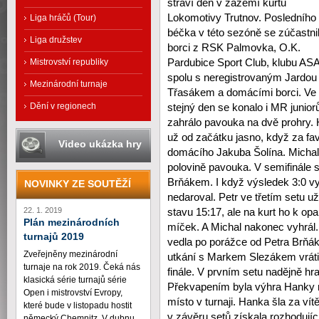
stráví den v zázemí kurtů
Lokomotivy Trutnov. Posledního
Liga hráčů (Tour)
béčka v této sezóně se zúčastnil
Liga družstev
borci z RSK Palmovka, O.K.
Pardubice Sport Club, klubu A
Mistrovství republiky
spolu s neregistrovaným Jardou
Mezinárodní turnaje
Třasákem a domácími borci. Ve
Dění v regionech
stejný den se konalo i MR junior
zahrálo pavouka na dvě prohry. 
už od začátku jasno, když za fav
Video ukázka hry
domácího Jakuba Šolína. Michal
polovině pavouka. V semifinále
Brňákem. I když výsledek 3:0 vy
NOVINKY ZE SOUTĚŽÍ
nedaroval. Petr ve třetím setu 
22. 1. 2019
stavu 15:17, ale na kurt ho k op
Plán mezinárodních
míček. A Michal nakonec vyhrál.
turnajů 2019
vedla po porážce od Petra Brňá
Zveřejněny mezinárodní
utkání s Markem Slezákem vrátil
turnaje na rok 2019. Čeká nás
finále. V prvním setu nadějně hr
klasická série turnajů série
Překvapením byla výhra Hanky n
Open i mistrovství Evropy,
místo v turnaji. Hanka šla za v
které bude v listopadu hostit
v závěru setů získala rozhodují
německý Chemnitz. V dubnu