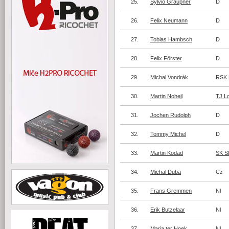
25.
Sylvio Graupner
D
26.
Felix Neumann
D
27.
Tobias Hambsch
D
28.
Felix Förster
D
29.
Michal Vondrák
RSK 
30.
Martin Nohejl
TJ L
31.
Jochen Rudolph
D
32.
Tommy Michel
D
33.
Martin Kodad
SK 
34.
Michal Duba
Cz
35.
Frans Gremmen
Nl
36.
Erik Butzelaar
Nl
37.
Maria ter Hoek
Nl