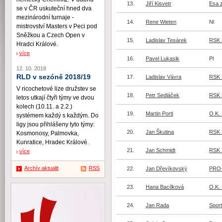
13.
Jiří Kisvetr
Esa z
se v ČR uskuteční hned dva
mezinárodní turnaje -
14.
Rene Wieten
Nl
mistrovství Masters v Peci pod
Sněžkou a Czech Open v
15.
Ladislav Tesárek
RSK 
Hradci Králové.
více
16.
Pavel Lukasik
Pl
12. 10. 2018
RLD v sezóně 2018/19
17.
Ladislav Vávra
RSK 
V ricochetové lize družstev se
18.
Petr Sedláček
RSK 
letos utkají čtyři týmy ve dvou
kolech (10.11. a 2.2.)
19.
Martin Portl
O.K. 
systémem každý s každým. Do
ligy jsou přihlášeny tyto týmy:
20.
Jan Škutina
RSK 
Kosmonosy, Palmovka,
Kunratice, Hradec Králové.
21.
Jan Schmidt
RSK 
více
Archív aktualit
RSS
22.
Jan Dřevíkovský
PRO
23.
Hana Bacílková
O.K. 
24.
Jan Rada
Spor