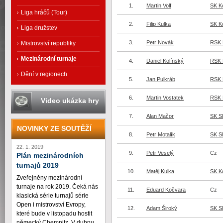
1.
Martin Volf
SK K
Liga hráčů (Tour)
2.
Filip Kulka
SK K
Liga družstev
3.
Petr Novák
RSK 
Mistrovství republiky
Mezinárodní turnaje
4.
Daniel Kolínský
RSK 
Dění v regionech
5.
Jan Pulkráb
RSK 
6.
Martin Vostatek
RSK 
Video ukázka hry
7.
Alan Mačor
SK 
NOVINKY ZE SOUTĚŽÍ
8.
Petr Motalík
SK 
22. 1. 2019
9.
Petr Veselý
Cz
Plán mezinárodních
turnajů 2019
10.
Matěj Kulka
SK K
Zveřejněny mezinárodní
turnaje na rok 2019. Čeká nás
11.
Eduard Kočvara
Cz
klasická série turnajů série
Open i mistrovství Evropy,
12.
Adam Široký
SK 
které bude v listopadu hostit
německý Chemnitz. V dubnu