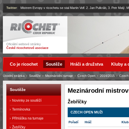
Twitter
:
Mistrem Evropy v ricochetu se stal Martin Volf. 2. Jan Pulkráb, 3. Petr Malý.
Ricochet
Oficiální webové stránky
České ricochetové asociace
Co je ricochet
Soutěže
Hráči a družstva
Kluby a 
Úvodní stránka
›
Soutěže
›
Mezinárodní turnaje
›
Czech Open
›
2014/2015
›
Czech
Mezinárodní mistro
Soutěže
Novinky ze soutěží
Žebříčky
Termínovka
CZECH OPEN MUŽI
Přihláška na turnaje
Pořadí
Hráč
Klub
Žebříčky