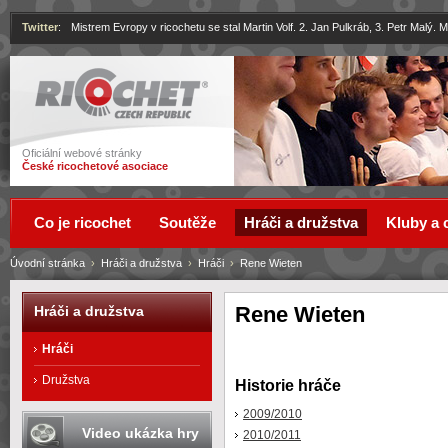
Twitter
:
Mistrem Evropy v ricochetu se stal Martin Volf. 2. Jan Pulkráb, 3. Petr Malý.
Ricochet
Oficiální webové stránky
České ricochetové asociace
Co je ricochet
Soutěže
Hráči a družstva
Kluby a 
Úvodní stránka
›
Hráči a družstva
›
Hráči
›
Rene Wieten
Rene Wieten
Hráči a družstva
Hráči
Družstva
Historie hráče
2009/2010
Video ukázka hry
2010/2011