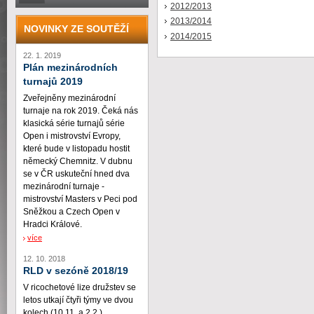
2012/2013
2013/2014
NOVINKY ZE SOUTĚŽÍ
2014/2015
22. 1. 2019
Plán mezinárodních
turnajů 2019
Zveřejněny mezinárodní
turnaje na rok 2019. Čeká nás
klasická série turnajů série
Open i mistrovství Evropy,
které bude v listopadu hostit
německý Chemnitz. V dubnu
se v ČR uskuteční hned dva
mezinárodní turnaje -
mistrovství Masters v Peci pod
Sněžkou a Czech Open v
Hradci Králové.
více
12. 10. 2018
RLD v sezóně 2018/19
V ricochetové lize družstev se
letos utkají čtyři týmy ve dvou
kolech (10.11. a 2.2.)