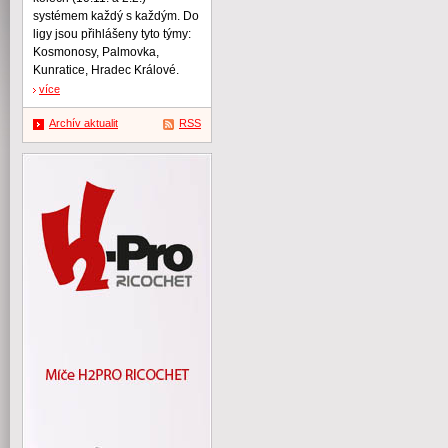
systémem každý s každým. Do
ligy jsou přihlášeny tyto týmy:
Kosmonosy, Palmovka,
Kunratice, Hradec Králové.
více
Archív aktualit
RSS