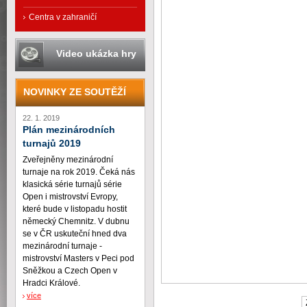
Centra v zahraničí
Video ukázka hry
NOVINKY ZE SOUTĚŽÍ
22. 1. 2019
Plán mezinárodních
turnajů 2019
Zveřejněny mezinárodní
turnaje na rok 2019. Čeká nás
klasická série turnajů série
Open i mistrovství Evropy,
které bude v listopadu hostit
německý Chemnitz. V dubnu
se v ČR uskuteční hned dva
mezinárodní turnaje -
mistrovství Masters v Peci pod
Sněžkou a Czech Open v
Hradci Králové.
více