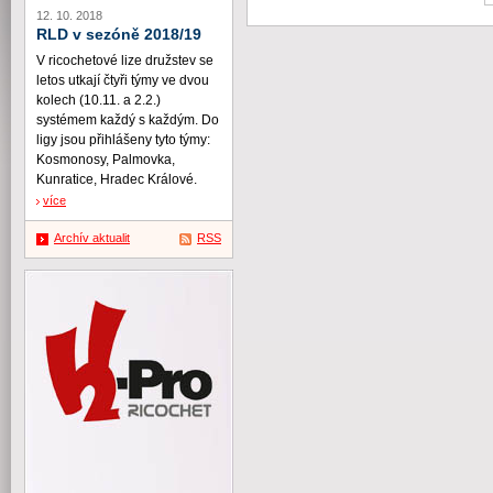
12. 10. 2018
RLD v sezóně 2018/19
V ricochetové lize družstev se
letos utkají čtyři týmy ve dvou
kolech (10.11. a 2.2.)
systémem každý s každým. Do
ligy jsou přihlášeny tyto týmy:
Kosmonosy, Palmovka,
Kunratice, Hradec Králové.
více
Archív aktualit
RSS