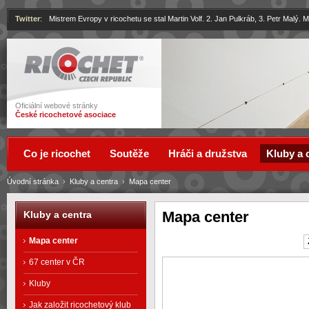
Twitter
:
Mistrem Evropy v ricochetu se stal Martin Volf. 2. Jan Pulkráb, 3. Petr Malý.
Ricochet
Oficiální webové stránky
České ricochetové asociace
Co je ricochet
Soutěže
Hráči a družstva
Kluby a 
Úvodní stránka
›
Kluby a centra
›
Mapa center
Mapa center
Kluby a centra
Mapa center
67 center v ČR
Kluby
Jak založit ricochetový klub