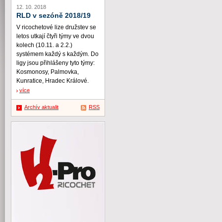
12. 10. 2018
RLD v sezóně 2018/19
V ricochetové lize družstev se
letos utkají čtyři týmy ve dvou
kolech (10.11. a 2.2.)
systémem každý s každým. Do
ligy jsou přihlášeny tyto týmy:
Kosmonosy, Palmovka,
Kunratice, Hradec Králové.
více
Archív aktualit
RSS