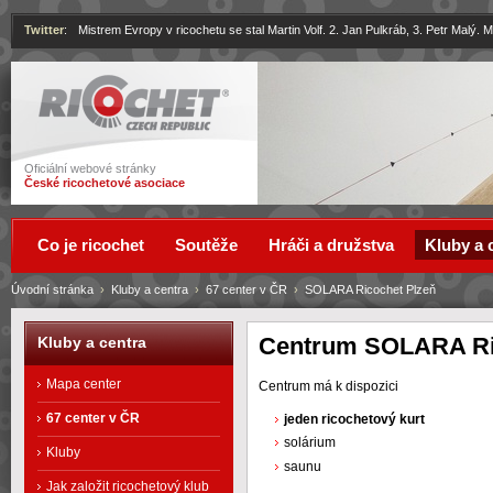
Twitter
:
Mistrem Evropy v ricochetu se stal Martin Volf. 2. Jan Pulkráb, 3. Petr Malý.
Ricochet
Oficiální webové stránky
České ricochetové asociace
Co je ricochet
Soutěže
Hráči a družstva
Kluby a 
Úvodní stránka
›
Kluby a centra
›
67 center v ČR
›
SOLARA Ricochet Plzeň
Centrum SOLARA Ri
Kluby a centra
Mapa center
Centrum má k dispozici
67 center v ČR
jeden ricochetový kurt
solárium
Kluby
saunu
Jak založit ricochetový klub