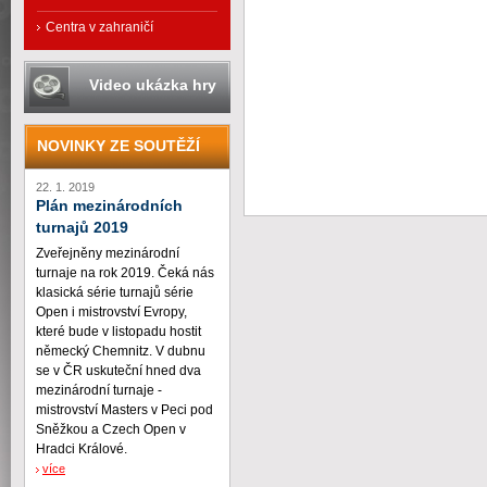
Centra v zahraničí
Video ukázka hry
NOVINKY ZE SOUTĚŽÍ
22. 1. 2019
Plán mezinárodních
turnajů 2019
Zveřejněny mezinárodní
turnaje na rok 2019. Čeká nás
klasická série turnajů série
Open i mistrovství Evropy,
které bude v listopadu hostit
německý Chemnitz. V dubnu
se v ČR uskuteční hned dva
mezinárodní turnaje -
mistrovství Masters v Peci pod
Sněžkou a Czech Open v
Hradci Králové.
více