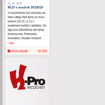
12. 10. 2018
RLD v sezóně 2018/19
V ricochetové lize družstev se
letos utkají čtyři týmy ve dvou
kolech (10.11. a 2.2.)
systémem každý s každým. Do
ligy jsou přihlášeny tyto týmy:
Kosmonosy, Palmovka,
Kunratice, Hradec Králové.
více
Archív aktualit
RSS