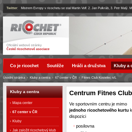
Twitter
:
Mistrem Evropy v ricochetu se stal Martin Volf. 2. Jan Pulkráb, 3. Petr Malý.
Ricochet
Oficiální webové stránky
České ricochetové asociace
Co je ricochet
Soutěže
Hráči a družstva
Kluby a 
Úvodní stránka
›
Kluby a centra
›
67 center v ČR
›
Fitnes Club Kostelec n/L
Centrum Fitnes Club
Kluby a centra
Mapa center
Ve sportovním centru je mimo
jednoho ricochetového kurtu
67 center v ČR
dispozici
Kluby
posilovna
Jak založit ricochetový klub