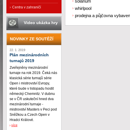
solárium
Centra v zahraničí
whirlpool
prodejna a půjčovna vybavení
Video ukázka hry
NOVINKY ZE SOUTĚŽÍ
22. 1. 2019
Plán mezinárodních
turnajů 2019
Zveřejněny mezinárodní
turnaje na rok 2019. Čeká nás
klasická série turnajů série
Open i mistrovství Evropy,
které bude v listopadu hostit
německý Chemnitz. V dubnu
se v ČR uskuteční hned dva
mezinárodní turnaje -
mistrovství Masters v Peci pod
Sněžkou a Czech Open v
Hradci Králové.
více