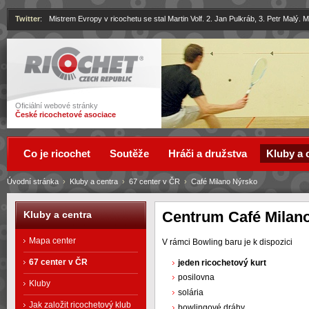
Twitter
:
Mistrem Evropy v ricochetu se stal Martin Volf. 2. Jan Pulkráb, 3. Petr Malý.
Ricochet
Oficiální webové stránky
České ricochetové asociace
Co je ricochet
Soutěže
Hráči a družstva
Kluby a 
Úvodní stránka
›
Kluby a centra
›
67 center v ČR
›
Café Milano Nýrsko
Centrum Café Milan
Kluby a centra
Mapa center
V rámci Bowling baru je k dispozici
67 center v ČR
jeden ricochetový kurt
posilovna
Kluby
solária
Jak založit ricochetový klub
bowlingové dráhy