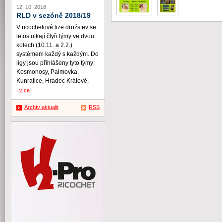
12. 10. 2018
RLD v sezóně 2018/19
V ricochetové lize družstev se
letos utkají čtyři týmy ve dvou
kolech (10.11. a 2.2.)
systémem každý s každým. Do
ligy jsou přihlášeny tyto týmy:
Kosmonosy, Palmovka,
Kunratice, Hradec Králové.
více
Archív aktualit
RSS