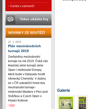
Centra v zahraničí
Video ukázka hry
NOVINKY ZE SOUTĚŽÍ
22. 1. 2019
Plán mezinárodních
turnajů 2019
Zveřejněny mezinárodní
turnaje na rok 2019. Čeká nás
klasická série turnajů série
Open i mistrovství Evropy,
které bude v listopadu hostit
německý Chemnitz. V dubnu
se v ČR uskuteční hned dva
mezinárodní turnaje -
Galerie
mistrovství Masters v Peci pod
Sněžkou a Czech Open v
Hradci Králové.
více