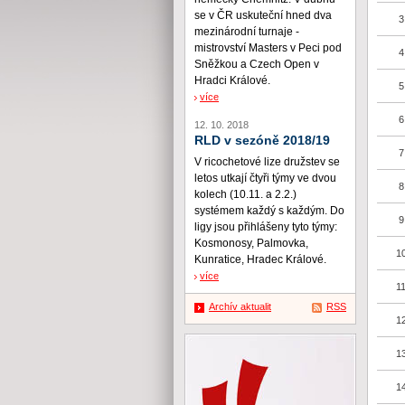
se v ČR uskuteční hned dva
3
mezinárodní turnaje -
mistrovství Masters v Peci pod
4
Sněžkou a Czech Open v
Hradci Králové.
5
více
6
12. 10. 2018
RLD v sezóně 2018/19
7
V ricochetové lize družstev se
letos utkají čtyři týmy ve dvou
8
kolech (10.11. a 2.2.)
systémem každý s každým. Do
9
ligy jsou přihlášeny tyto týmy:
Kosmonosy, Palmovka,
10
Kunratice, Hradec Králové.
více
11
Archív aktualit
RSS
12
13
14