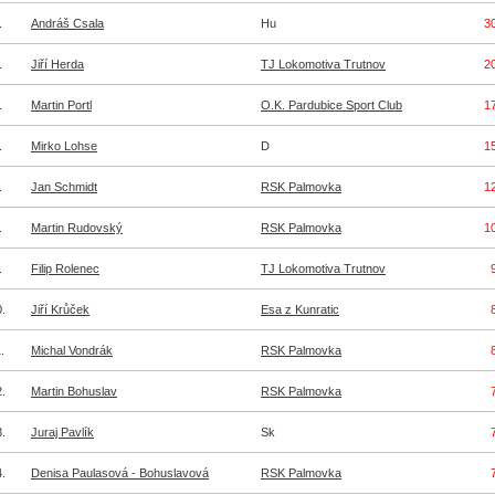
.
Andráš Csala
Hu
3
.
Jiří Herda
TJ Lokomotiva Trutnov
2
.
Martin Portl
O.K. Pardubice Sport Club
1
.
Mirko Lohse
D
1
.
Jan Schmidt
RSK Palmovka
1
.
Martin Rudovský
RSK Palmovka
1
.
Filip Rolenec
TJ Lokomotiva Trutnov
.
Jiří Krůček
Esa z Kunratic
.
Michal Vondrák
RSK Palmovka
.
Martin Bohuslav
RSK Palmovka
.
Juraj Pavlík
Sk
.
Denisa Paulasová - Bohuslavová
RSK Palmovka