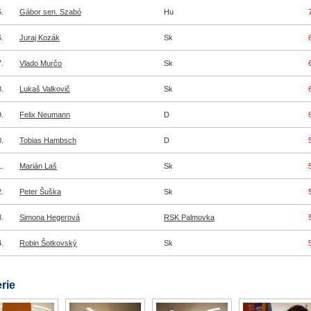
.
Gábor sen. Szabó
Hu
.
Juraj Kozák
Sk
.
Vlado Murčo
Sk
.
Lukaš Valkovič
Sk
.
Felix Neumann
D
.
Tobias Hambsch
D
.
Marián Laš
Sk
.
Peter Šuška
Sk
.
Simona Hegerová
RSK Palmovka
.
Robin Šotkovský
Sk
rie