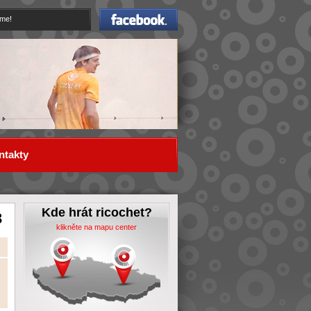
Facebook
eme!
ntakty
Kde hrát ricochet?
3
klikněte na mapu center