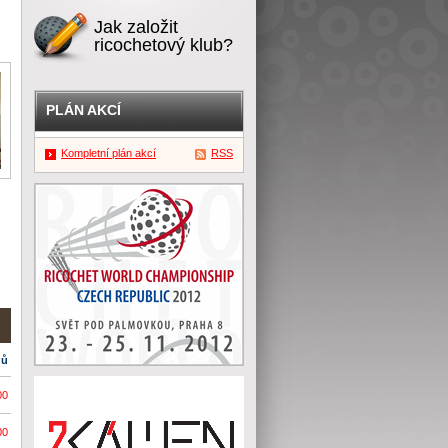
Jak založit
ricochetový klub?
PLÁN AKCÍ
Kompletní plán akcí
RSS
dů
00
00