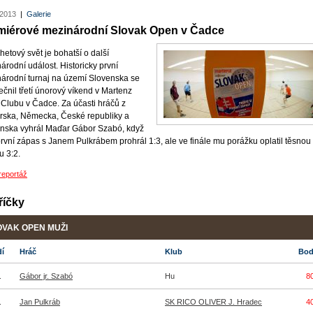
 2013
|
Galerie
miérové mezinárodní Slovak Open v Čadce
hetový svět je bohatší o další
árodní událost. Historicky první
árodní turnaj na území Slovenska se
ečnil třetí únorový víkend v Martenz
 Clubu v Čadce. Za účasti hráčů z
ska, Německa, České republiky a
nska vyhrál Maďar Gábor Szabó, když
první zápas s Janem Pulkrábem prohrál 1:3, ale ve finále mu porážku oplatil těsnou
u 3:2.
reportáž
říčky
OVAK OPEN MUŽI
dí
Hráč
Klub
Bo
.
Gábor jr. Szabó
Hu
8
.
Jan Pulkráb
SK RICO OLIVER J. Hradec
4