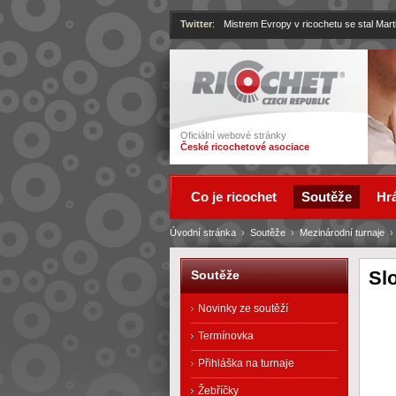
Twitter
:
Mistrem Evropy v ricochetu se stal Mart
Ricochet
Oficiální webové stránky
České ricochetové asociace
Co je ricochet
Soutěže
Hrá
Úvodní stránka
›
Soutěže
›
Mezinárodní turnaje
Slo
Soutěže
Novinky ze soutěží
Termínovka
Přihláška na turnaje
Žebříčky