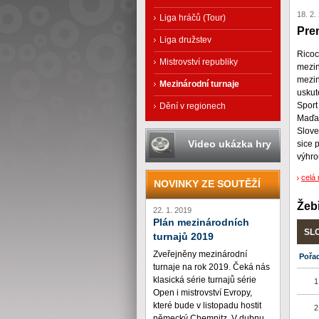
18. 2.
Liga hráčů (Tour)
Pre
Liga družstev
Ricoc
Mistrovství republiky
mezin
mezin
Mezinárodní turnaje
uskut
Sport
Dění v regionech
Maďar
Slove
Video ukázka hry
sice 
výhro
celá 
NOVINKY ZE SOUTĚŽÍ
Žeb
22. 1. 2019
Plán mezinárodních
SL
turnajů 2019
Zveřejněny mezinárodní
Pořa
turnaje na rok 2019. Čeká nás
klasická série turnajů série
1
Open i mistrovství Evropy,
které bude v listopadu hostit
2
německý Chemnitz. V dubnu