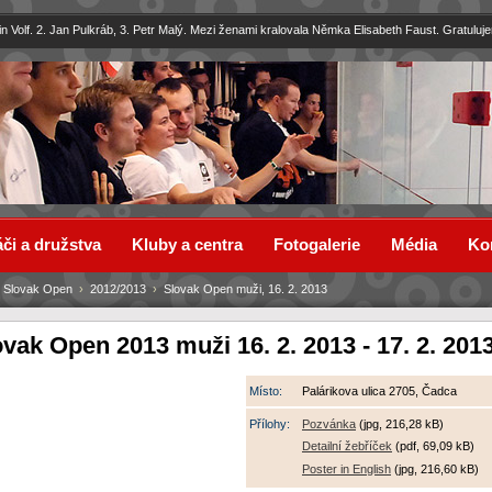
in Volf. 2. Jan Pulkráb, 3. Petr Malý. Mezi ženami kralovala Němka Elisabeth Faust. Gratuluj
či a družstva
Kluby a centra
Fotogalerie
Média
Ko
›
Slovak Open
›
2012/2013
›
Slovak Open muži, 16. 2. 2013
vak Open 2013 muži 16. 2. 2013 - 17. 2. 201
Místo:
Palárikova ulica 2705, Čadca
Přílohy:
Pozvánka
(jpg, 216,28 kB)
Detailní žebříček
(pdf, 69,09 kB)
Poster in English
(jpg, 216,60 kB)