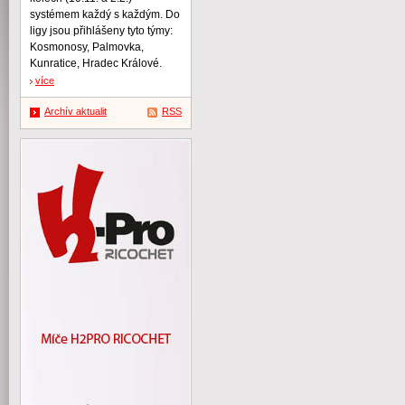
systémem každý s každým. Do
ligy jsou přihlášeny tyto týmy:
Kosmonosy, Palmovka,
Kunratice, Hradec Králové.
více
Archív aktualit
RSS