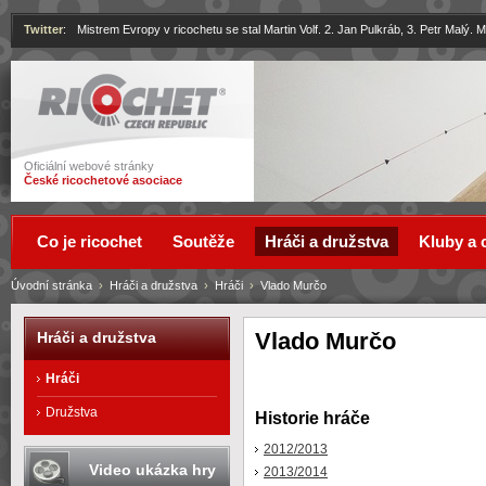
Twitter
:
Mistrem Evropy v ricochetu se stal Martin Volf. 2. Jan Pulkráb, 3. Petr Malý.
Ricochet
Oficiální webové stránky
České ricochetové asociace
Co je ricochet
Soutěže
Hráči a družstva
Kluby a 
Úvodní stránka
›
Hráči a družstva
›
Hráči
›
Vlado Murčo
Vlado Murčo
Hráči a družstva
Hráči
Družstva
Historie hráče
2012/2013
Video ukázka hry
2013/2014