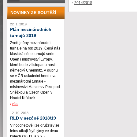
2014/2015
NOVINKY ZE SOUTĚŽÍ
22. 1. 2019
Plán mezinárodních
turnajů 2019
Zveřejněny mezinárodní
turnaje na rok 2019. Čeká nás
klasická série turnajů série
Open i mistrovství Evropy,
které bude v listopadu hostit
německý Chemnitz. V dubnu
se v ČR uskuteční hned dva
mezinárodní turnaje -
mistrovství Masters v Peci pod
Sněžkou a Czech Open v
Hradci Králové.
více
12. 10. 2018
RLD v sezóně 2018/19
V ricochetové lize družstev se
letos utkají čtyři týmy ve dvou
kolech (10.11. a 2.2.)