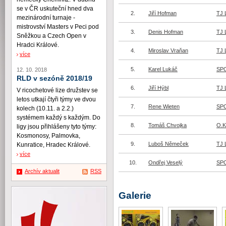
se v ČR uskuteční hned dva
2.
Jiří Hofman
TJ 
mezinárodní turnaje -
mistrovství Masters v Peci pod
3.
Denis Hofman
TJ 
Sněžkou a Czech Open v
Hradci Králové.
4.
Miroslav Vraňan
TJ 
více
5.
Karel Lukáč
SPO
12. 10. 2018
RLD v sezóně 2018/19
6.
Jiří Hýbl
TJ 
V ricochetové lize družstev se
letos utkají čtyři týmy ve dvou
7.
Rene Wieten
SPO
kolech (10.11. a 2.2.)
systémem každý s každým. Do
8.
Tomáš Chvojka
O.K
ligy jsou přihlášeny tyto týmy:
Kosmonosy, Palmovka,
9.
Luboš Němeček
TJ 
Kunratice, Hradec Králové.
více
10.
Ondřej Veselý
SPO
Archív aktualit
RSS
Galerie