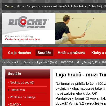
Twitter
:
Mistrem Evropy v ricochetu se stal Martin Volf. 2. Jan Pulkráb, 3. Petr Malý.
Ricochet
Oficiální webové stránky
České ricochetové asociace
Co je ricochet
Soutěže
Hráči a družstva
Kluby a 
Úvodní stránka
›
Soutěže
›
Liga hráčů (Tour)
›
2009/2010
›
Muži, Turnaj B, 17. 4. 20
Liga hráčů - muži Tur
Soutěže
Novinky ze soutěží
Na turnaj se přihlásilo 10 hráčů z
okolních klubů, napoprvé také h
Termínovka
nově založeného klubu OK
Přihláška na turnaje
Pardubice - Tomáš Chvojka. Jak
dopadl? Vyhrál 3:2 veledůlěžité p
Žebříčky