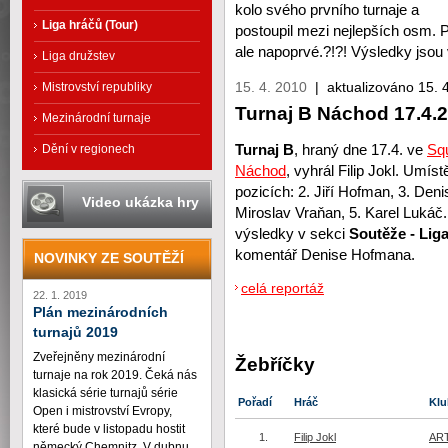
kolo svého prvního turnaje a
Liga hráčů (Tour)
postoupil mezi nejlepších osm.
ale napoprvé.?!?! Výsledky jsou 
Liga družstev
15. 4. 2010
|
aktualizováno 15. 
Mistrovství republiky
Turnaj B Náchod 17.4.
Mezinárodní turnaje
Turnaj B
, hraný dne 17.4. ve
Sq
Dění v regionech
Náchod
, vyhrál Filip Jokl. Umíst
pozicích: 2. Jiří Hofman, 3. Den
Video ukázka hry
Miroslav Vraňan, 5. Karel Lukáč
výsledky v sekci
Soutěže - Lig
komentář Denise Hofmana.
NOVINKY ZE SOUTĚŽÍ
celá reportáž
22. 1. 2019
Plán mezinárodních
turnajů 2019
Zveřejněny mezinárodní
Žebříčky
turnaje na rok 2019. Čeká nás
klasická série turnajů série
Pořadí
Hráč
Klu
Open i mistrovství Evropy,
které bude v listopadu hostit
1.
Filip Jokl
ART
německý Chemnitz. V dubnu