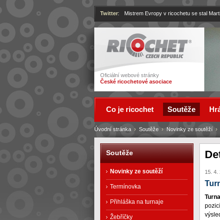
Twitter
:
Mistrem Evropy v ricochetu se stal Mart
Ricochet
Oficiální webové stránky
České ricochetové asociace
Co je ricochet
Soutěže
Hrá
Úvodní stránka
›
Soutěže
›
Novinky ze soutěží
De
Soutěže
Novinky ze soutěží
15. 4.
Tur
Termínovka
Turna
Přihláška na turnaje
pozic
výsle
Žebříčky