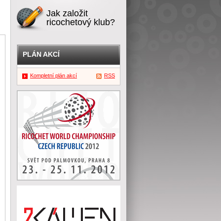
Jak založit
ricochetový klub?
PLÁN AKCÍ
Kompletní plán akcí
RSS