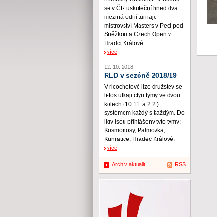
se v ČR uskuteční hned dva
mezinárodní turnaje -
mistrovství Masters v Peci pod
Sněžkou a Czech Open v
Hradci Králové.
více
12. 10. 2018
RLD v sezóně 2018/19
V ricochetové lize družstev se
letos utkají čtyři týmy ve dvou
kolech (10.11. a 2.2.)
systémem každý s každým. Do
ligy jsou přihlášeny tyto týmy:
Kosmonosy, Palmovka,
Kunratice, Hradec Králové.
více
Archív aktualit
RSS