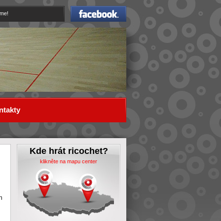
Facebook
eme!
ntakty
Kde hrát ricochet?
klikněte na mapu center
h