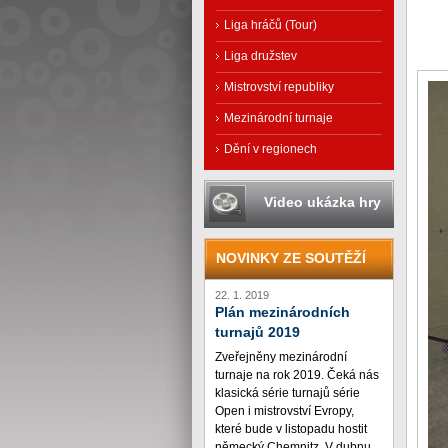
Liga hráčů (Tour)
Liga družstev
Mistrovství republiky
Mezinárodní turnaje
Dění v regionech
Video ukázka hry
NOVINKY ZE SOUTĚŽÍ
22. 1. 2019
Plán mezinárodních
turnajů 2019
Zveřejněny mezinárodní
turnaje na rok 2019. Čeká nás
klasická série turnajů série
Open i mistrovství Evropy,
které bude v listopadu hostit
německý Chemnitz. V dubnu