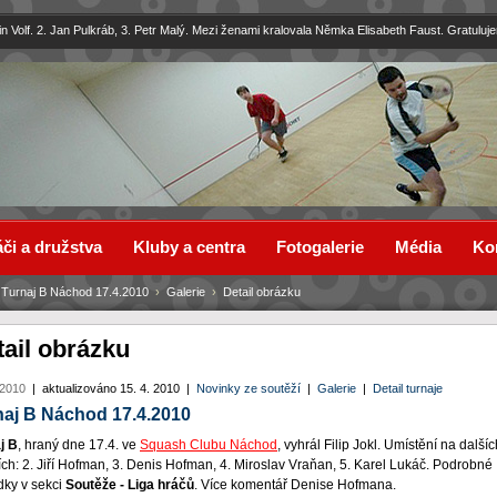
in Volf. 2. Jan Pulkráb, 3. Petr Malý. Mezi ženami kralovala Němka Elisabeth Faust. Gratuluj
či a družstva
Kluby a centra
Fotogalerie
Média
Ko
›
Turnaj B Náchod 17.4.2010
›
Galerie
›
Detail obrázku
tail obrázku
 2010
|
aktualizováno 15. 4. 2010
|
Novinky ze soutěží
|
Galerie
|
Detail turnaje
naj B Náchod 17.4.2010
j B
, hraný dne 17.4. ve
Squash Clubu Náchod
, vyhrál Filip Jokl. Umístění na dalšíc
ích: 2. Jiří Hofman, 3. Denis Hofman, 4. Miroslav Vraňan, 5. Karel Lukáč. Podrobné
dky v sekci
Soutěže - Liga hráčů
. Více komentář Denise Hofmana.