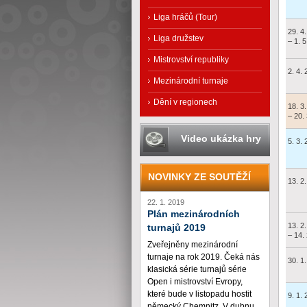
Liga hráčů (Tour)
29. 4
Liga družstev
– 1. 
Mistrovství republiky
2. 4.
Mezinárodní turnaje
Dění v regionech
18. 3
– 20.
Video ukázka hry
5. 3.
NOVINKY ZE SOUTĚŽÍ
13. 2
22. 1. 2019
Plán mezinárodních
13. 2
turnajů 2019
– 14.
Zveřejněny mezinárodní
turnaje na rok 2019. Čeká nás
30. 1
klasická série turnajů série
Open i mistrovství Evropy,
které bude v listopadu hostit
9. 1.
německý Chemnitz. V dubnu