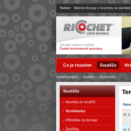
Twitter
:
Mistrem Evropy v ricochetu se stal Mart
Ricochet
Oficiální webové stránky
České ricochetové asociace
Co je ricochet
Soutěže
Hrá
Úvodní stránka
›
Soutěže
›
Termínovka
Te
Soutěže
Novinky ze soutěží
Datu
Termínovka
28. 5
Přihláška na turnaje
Žebříčky
14. 5