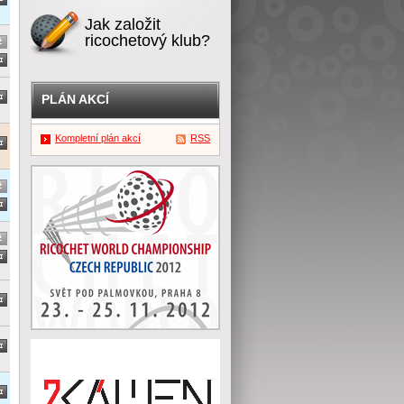
Jak založit
ricochetový klub?
PLÁN AKCÍ
Kompletní plán akcí
RSS