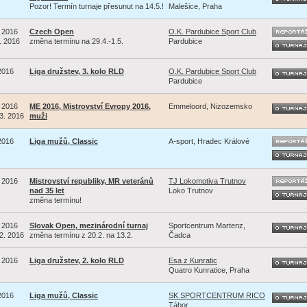
Pozor! Termín turnaje přesunut na 14.5.!
Malešice, Praha
. 2016
Czech Open
O.K. Pardubice Sport Club
5. 2016
změna termínu na 29.4.-1.5.
Pardubice
 2016
Liga družstev, 3. kolo RLD
O.K. Pardubice Sport Club
Pardubice
. 2016
ME 2016, Mistrovství Evropy 2016,
Emmeloord, Nizozemsko
 3. 2016
muži
 2016
Liga mužů, Classic
A-sport, Hradec Králové
. 2016
Mistrovství republiky, MR veteránů
TJ Lokomotiva Trutnov
nad 35 let
Loko Trutnov
změna termínu!
. 2016
Slovak Open, mezinárodní turnaj
Sportcentrum Martenz,
 2. 2016
změna termínu z 20.2. na 13.2.
Čadca
. 2016
Liga družstev, 2. kolo RLD
Esa z Kunratic
Quatro Kunratice, Praha
 2016
Liga mužů, Classic
SK SPORTCENTRUM RICO
Tábor