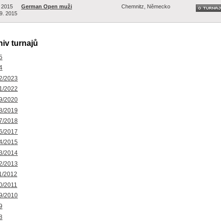
. 2015
German Open muži
Chemnitz, Německo
 9. 2015
iv turnajů
5
4
2/2023
1/2022
9/2020
8/2019
7/2018
6/2017
4/2015
3/2014
2/2013
1/2012
0/2011
9/2010
9
8