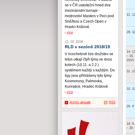
se v ČR uskuteční hned dva
mezinárodní turnaje -
12. 1
mistrovství Masters v Peci pod
Sněžkou a Czech Open v
Hradci Králové.
28. 1
více
12. 10. 2018
RLD v sezóně 2018/19
14. 1
V ricochetové lize družstev se
– 15. 
letos utkají čtyři týmy ve dvou
2015
kolech (10.11. a 2.2.)
systémem každý s každým. Do
31. 1
ligy jsou přihlášeny tyto týmy:
Kosmonosy, Palmovka,
Kunratice, Hradec Králové.
10. 1
více
Archív aktualit
RSS
26. 9
18. 9
– 20.