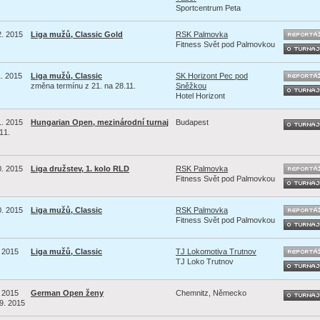
Sportcentrum Peta
2. 2015
Liga mužů, Classic Gold
RSK Palmovka
Fitness Svět pod Palmovkou
1. 2015
Liga mužů, Classic
SK Horizont Pec pod
změna termínu z 21. na 28.11.
Sněžkou
Hotel Horizont
1. 2015
Hungarian Open, mezinárodní turnaj
Budapest
11.
0. 2015
Liga družstev, 1. kolo RLD
RSK Palmovka
Fitness Svět pod Palmovkou
0. 2015
Liga mužů, Classic
RSK Palmovka
Fitness Svět pod Palmovkou
. 2015
Liga mužů, Classic
TJ Lokomotiva Trutnov
TJ Loko Trutnov
. 2015
German Open ženy
Chemnitz, Německo
 9. 2015