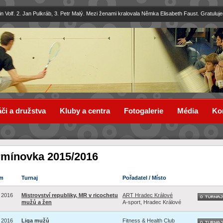
in Volf. 2. Jan Pulkráb, 3. Petr Malý. Mezi ženami kralovala Němka Elisabeth Faust. Gratuluj
či a družstva
Kluby a centra
Fotogalerie
Média
Ko
rmínovka 2015/2016
m
Turnaj
Pořadatel / Místo
. 2016
Mistrovství republiky, MR v ricochetu
ART Hradec Králové
mužů a žen
A-sport, Hradec Králové
. 2016
Liga mužů
Fitness & Health Club