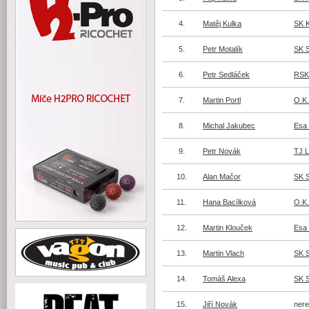
4.
Matěj Kulka
SK 
5.
Petr Motalík
SK 
6.
Petr Sedláček
RSK
7.
Martin Portl
O.K.
8.
Michal Jakubec
Esa 
9.
Petr Novák
TJ L
10.
Alan Mačor
SK 
11.
Hana Bacílková
O.K.
12.
Martin Klouček
Esa 
13.
Martin Vlach
SK 
14.
Tomáš Alexa
SK 
15.
Jiří Novák
nere