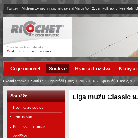
Twitter
:
Mistrem Evropy v ricochetu se stal Martin Volf. 2. Jan Pulkráb, 3. Petr Malý.
Ricochet
Oficiální webové stránky
České ricochetové asociace
Co je ricochet
Soutěže
Hráči a družstva
Kluby a 
Úvodní stránka
›
Soutěže
›
Liga hráčů (Tour)
›
2015/2016
›
Liga mužů, Classic, 9. 1.
Liga mužů Classic 9.
Soutěže
Novinky ze soutěží
Termínovka
Přihláška na turnaje
Žebříčky