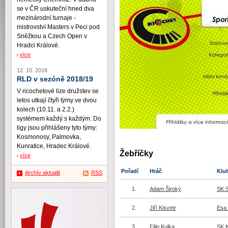
se v ČR uskuteční hned dva
mezinárodní turnaje -
mistrovství Masters v Peci pod
Sněžkou a Czech Open v
Hradci Králové.
více
12. 10. 2018
RLD v sezóně 2018/19
V ricochetové lize družstev se
letos utkají čtyři týmy ve dvou
kolech (10.11. a 2.2.)
systémem každý s každým. Do
ligy jsou přihlášeny tyto týmy:
Kosmonosy, Palmovka,
Kunratice, Hradec Králové.
Žebříčky
více
Pořadí
Hráč
Klu
Archív aktualit
RSS
1.
Adam Široký
SK 
2.
Jiří Kisvetr
Esa 
3.
Filip Kulka
SK 