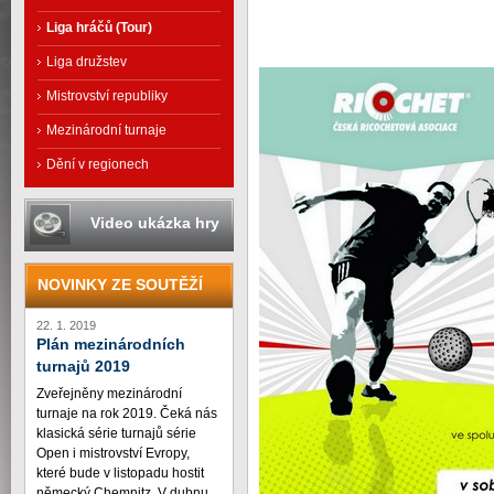
Liga hráčů (Tour)
Liga družstev
Mistrovství republiky
Mezinárodní turnaje
Dění v regionech
Video ukázka hry
NOVINKY ZE SOUTĚŽÍ
22. 1. 2019
Plán mezinárodních
turnajů 2019
Zveřejněny mezinárodní
turnaje na rok 2019. Čeká nás
klasická série turnajů série
Open i mistrovství Evropy,
které bude v listopadu hostit
německý Chemnitz. V dubnu