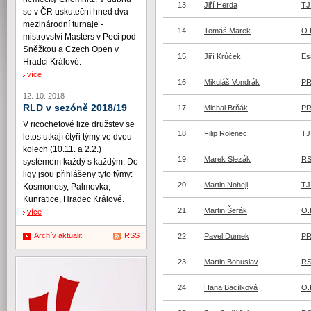
13.
Jiří Herda
TJ
se v ČR uskuteční hned dva
mezinárodní turnaje -
14.
Tomáš Marek
O.
mistrovství Masters v Peci pod
Sněžkou a Czech Open v
15.
Jiří Krůček
Es
Hradci Králové.
více
16.
Mikuláš Vondrák
PR
12. 10. 2018
RLD v sezóně 2018/19
17.
Michal Brňák
PR
V ricochetové lize družstev se
18.
Filip Rolenec
TJ
letos utkají čtyři týmy ve dvou
kolech (10.11. a 2.2.)
19.
Marek Slezák
RS
systémem každý s každým. Do
ligy jsou přihlášeny tyto týmy:
20.
Martin Nohejl
TJ
Kosmonosy, Palmovka,
Kunratice, Hradec Králové.
21.
Martin Šerák
O.
více
Archív aktualit
RSS
22.
Pavel Dumek
PR
23.
Martin Bohuslav
RS
24.
Hana Bacílková
O.