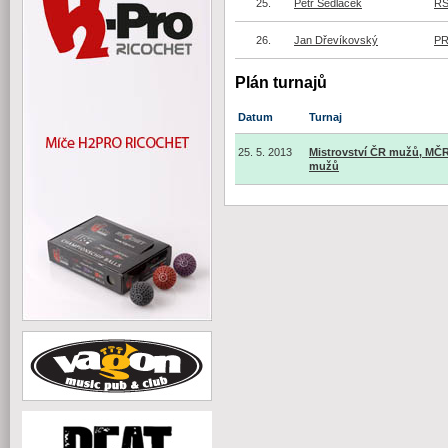
25.
Petr Sedláček
RS
26.
Jan Dřevíkovský
PR
Plán turnajů
Datum
Turnaj
25. 5. 2013
Mistrovství ČR mužů, MČ
mužů