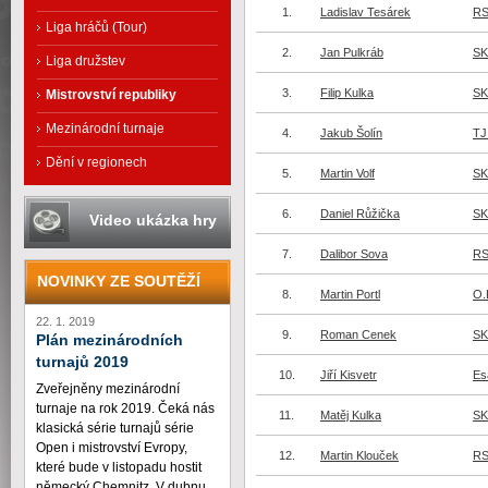
1.
Ladislav Tesárek
RS
Liga hráčů (Tour)
2.
Jan Pulkráb
SK
Liga družstev
3.
Filip Kulka
SK
Mistrovství republiky
Mezinárodní turnaje
4.
Jakub Šolín
TJ
Dění v regionech
5.
Martin Volf
SK
6.
Daniel Růžička
SK
Video ukázka hry
7.
Dalibor Sova
RS
NOVINKY ZE SOUTĚŽÍ
8.
Martin Portl
O.
22. 1. 2019
9.
Roman Cenek
SK
Plán mezinárodních
turnajů 2019
10.
Jiří Kisvetr
Es
Zveřejněny mezinárodní
turnaje na rok 2019. Čeká nás
11.
Matěj Kulka
SK
klasická série turnajů série
Open i mistrovství Evropy,
12.
Martin Klouček
RS
které bude v listopadu hostit
německý Chemnitz. V dubnu