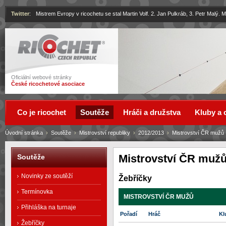
Twitter
:
Mistrem Evropy v ricochetu se stal Martin Volf. 2. Jan Pulkráb, 3. Petr Malý.
Ricochet
Oficiální webové stránky
České ricochetové asociace
Co je ricochet
Soutěže
Hráči a družstva
Kluby a 
Úvodní stránka
›
Soutěže
›
Mistrovství republiky
›
2012/2013
›
Mistrovství ČR mužů
Mistrovství ČR muž
Soutěže
Novinky ze soutěží
Žebříčky
Termínovka
MISTROVSTVÍ ČR MUŽŮ
Přihláška na turnaje
Pořadí
Hráč
Kl
Žebříčky