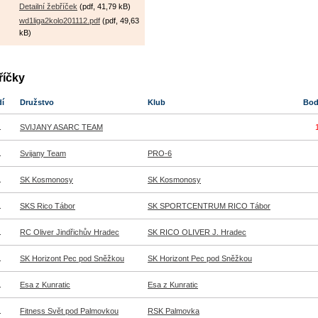
Detailní žebříček
(pdf, 41,79 kB)
wd1liga2kolo201112.pdf
(pdf, 49,63
kB)
říčky
dí
Družstvo
Klub
Bo
.
SVIJANY ASARC TEAM
.
Svijany Team
PRO-6
.
SK Kosmonosy
SK Kosmonosy
.
SKS Rico Tábor
SK SPORTCENTRUM RICO Tábor
.
RC Oliver Jindřichův Hradec
SK RICO OLIVER J. Hradec
.
SK Horizont Pec pod Sněžkou
SK Horizont Pec pod Sněžkou
.
Esa z Kunratic
Esa z Kunratic
.
Fitness Svět pod Palmovkou
RSK Palmovka