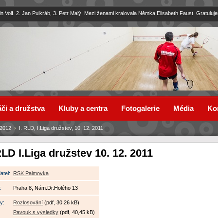
in Volf. 2. Jan Pulkráb, 3. Petr Malý. Mezi ženami kralovala Němka Elisabeth Faust. Gratuluj
či a družstva
Kluby a centra
Fotogalerie
Média
Ko
/2012
›
I. RLD, I.Liga družstev, 10. 12. 2011
RLD I.Liga družstev 10. 12. 2011
atel:
RSK Palmovka
:
Praha 8, Nám.Dr.Holého 13
y:
Rozlosování
(pdf, 30,26 kB)
Pavouk s výsledky
(pdf, 40,45 kB)