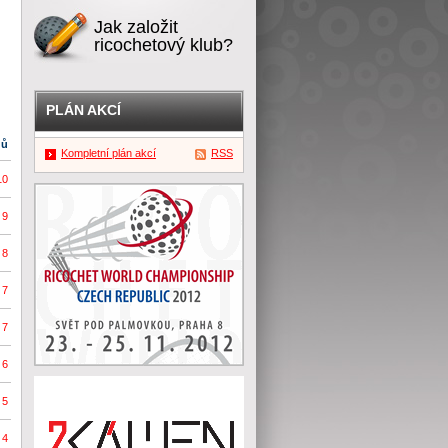
Jak založit
ricochetový klub?
PLÁN AKCÍ
dů
Kompletní plán akcí
RSS
10
9
8
7
7
6
5
4