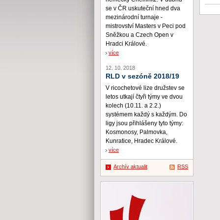
se v ČR uskuteční hned dva
mezinárodní turnaje -
mistrovství Masters v Peci pod
Sněžkou a Czech Open v
Hradci Králové.
více
12. 10. 2018
RLD v sezóně 2018/19
V ricochetové lize družstev se
letos utkají čtyři týmy ve dvou
kolech (10.11. a 2.2.)
systémem každý s každým. Do
ligy jsou přihlášeny tyto týmy:
Kosmonosy, Palmovka,
Kunratice, Hradec Králové.
více
Archív aktualit
RSS