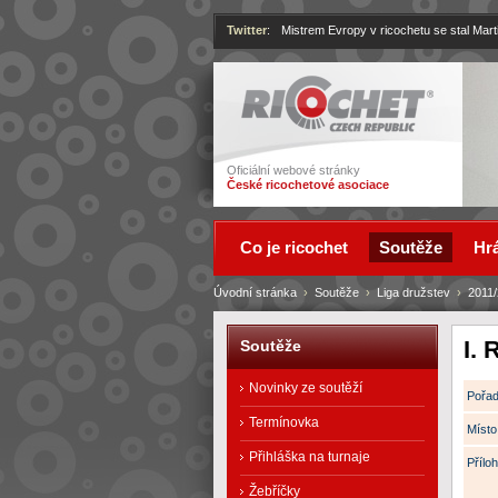
Twitter
:
Mistrem Evropy v ricochetu se stal Mart
Ricochet
Oficiální webové stránky
České ricochetové asociace
Co je ricochet
Soutěže
Hrá
Úvodní stránka
›
Soutěže
›
Liga družstev
›
2011
I. 
Soutěže
Novinky ze soutěží
Pořad
Termínovka
Místo
Přihláška na turnaje
Příloh
Žebříčky