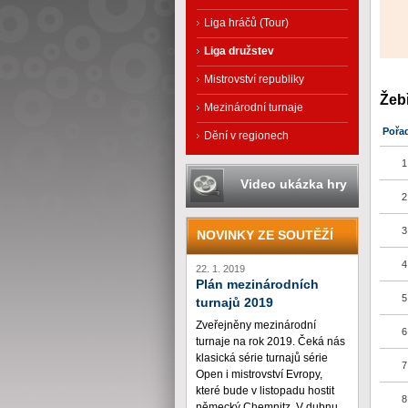
Liga hráčů (Tour)
Liga družstev
Mistrovství republiky
Žeb
Mezinárodní turnaje
Pořa
Dění v regionech
1
Video ukázka hry
2
3
NOVINKY ZE SOUTĚŽÍ
4
22. 1. 2019
Plán mezinárodních
5
turnajů 2019
Zveřejněny mezinárodní
6
turnaje na rok 2019. Čeká nás
klasická série turnajů série
7
Open i mistrovství Evropy,
které bude v listopadu hostit
8
německý Chemnitz. V dubnu