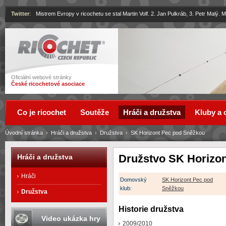
Twitter
:
Mistrem Evropy v ricochetu se stal Martin Volf. 2. Jan Pulkráb, 3. Petr Malý.
Ricochet
Oficiální webové stránky
České ricochetové asociace
Co je ricochet
Soutěže
Hráči a družstva
Kluby a 
Úvodní stránka
›
Hráči a družstva
›
Družstva
›
SK Horizont Pec pod Sněžkou
Družstvo SK Horizo
Hráči a družstva
Hráči
Domovský
SK Horizont Pec pod
klub:
Sněžkou
Družstva
Historie družstva
Video ukázka hry
2009/2010