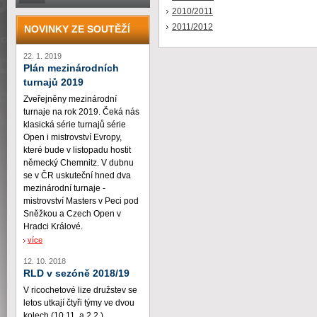
2010/2011
2011/2012
NOVINKY ZE SOUTĚŽÍ
22. 1. 2019
Plán mezinárodních
turnajů 2019
Zveřejněny mezinárodní
turnaje na rok 2019. Čeká nás
klasická série turnajů série
Open i mistrovství Evropy,
které bude v listopadu hostit
německý Chemnitz. V dubnu
se v ČR uskuteční hned dva
mezinárodní turnaje -
mistrovství Masters v Peci pod
Sněžkou a Czech Open v
Hradci Králové.
více
12. 10. 2018
RLD v sezóně 2018/19
V ricochetové lize družstev se
letos utkají čtyři týmy ve dvou
kolech (10.11. a 2.2.)