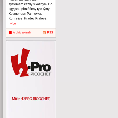
systémem každý s každým. Do
ligy jsou přihlášeny tyto týmy:
Kosmonosy, Palmovka,
Kunratice, Hradec Králové.
více
Archív aktualit
RSS