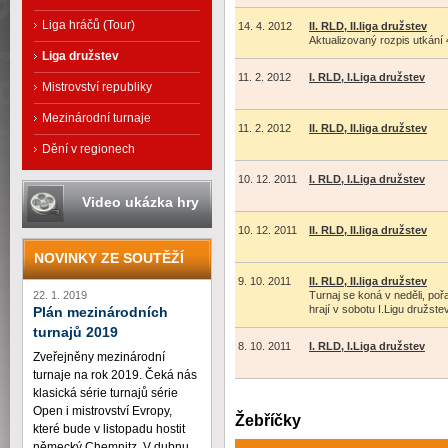
Liga hráčů (Tour)
14. 4. 2012
II. RLD, II.liga družstev
Aktualizovaný rozpis utkání 4
Liga družstev
11. 2. 2012
I. RLD, I.Liga družstev
Mistrovství republiky
Mezinárodní turnaje
11. 2. 2012
II. RLD, II.liga družstev
Dění v regionech
10. 12. 2011
I. RLD, I.Liga družstev
Video ukázka hry
10. 12. 2011
II. RLD, II.liga družstev
NOVINKY ZE SOUTĚŽÍ
9. 10. 2011
II. RLD, II.liga družstev
Turnaj se koná v neděli, pořa
22. 1. 2019
hrají v sobotu I.Ligu družste
Plán mezinárodních
turnajů 2019
8. 10. 2011
I. RLD, I.Liga družstev
Zveřejněny mezinárodní
turnaje na rok 2019. Čeká nás
klasická série turnajů série
Open i mistrovství Evropy,
Žebříčky
které bude v listopadu hostit
německý Chemnitz. V dubnu