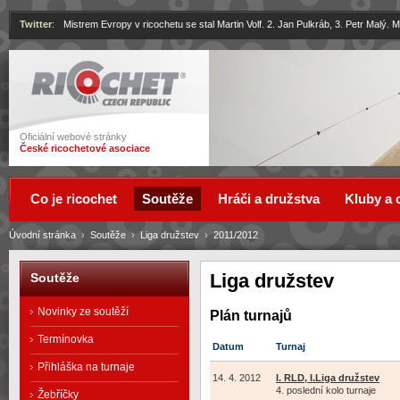
Twitter
:
Mistrem Evropy v ricochetu se stal Martin Volf. 2. Jan Pulkráb, 3. Petr Malý.
Ricochet
Oficiální webové stránky
České ricochetové asociace
Co je ricochet
Soutěže
Hráči a družstva
Kluby a 
Úvodní stránka
›
Soutěže
›
Liga družstev
›
2011/2012
Liga družstev
Soutěže
Novinky ze soutěží
Plán turnajů
Termínovka
Datum
Turnaj
Přihláška na turnaje
14. 4. 2012
I. RLD, I.Liga družstev
4. poslední kolo turnaje
Žebříčky