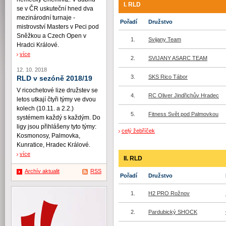
I. RLD
se v ČR uskuteční hned dva
mezinárodní turnaje -
Pořadí
Družstvo
mistrovství Masters v Peci pod
Sněžkou a Czech Open v
1.
Svijany Team
Hradci Králové.
více
2.
SVIJANY ASARC TEAM
12. 10. 2018
3.
SKS Rico Tábor
RLD v sezóně 2018/19
V ricochetové lize družstev se
4.
RC Oliver Jindřichův Hradec
letos utkají čtyři týmy ve dvou
kolech (10.11. a 2.2.)
5.
Fitness Svět pod Palmovkou
systémem každý s každým. Do
ligy jsou přihlášeny tyto týmy:
celý žebříček
Kosmonosy, Palmovka,
Kunratice, Hradec Králové.
více
II. RLD
Archív aktualit
RSS
Pořadí
Družstvo
1.
H2 PRO Rožnov
2.
Pardubický SHOCK