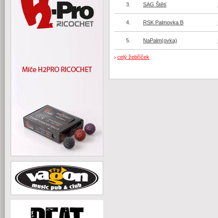
3.
SAG Štětí
4.
RSK Palmovka B
5.
NaPalm(ovka)
celý žebříček