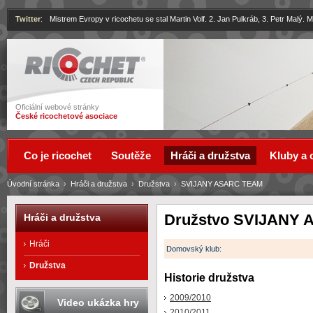
Twitter
:
Mistrem Evropy v ricochetu se stal Martin Volf. 2. Jan Pulkráb, 3. Petr Malý.
Ricochet
Oficiální webové stránky
České ricochetové asociace
Co je ricochet
Soutěže
Hráči a družstva
Kluby a 
Úvodní stránka
›
Hráči a družstva
›
Družstva
›
SVIJANY ASARC TEAM
Družstvo SVIJANY
Hráči a družstva
Hráči
Domovský klub:
Družstva
Historie družstva
2009/2010
Video ukázka hry
2010/2011