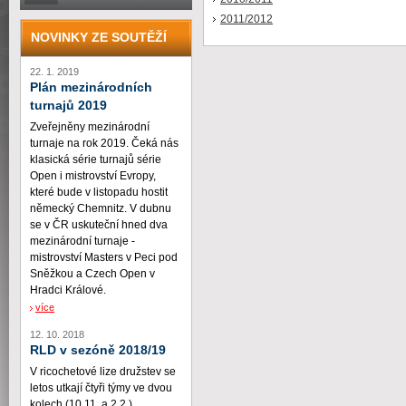
2011/2012
NOVINKY ZE SOUTĚŽÍ
22. 1. 2019
Plán mezinárodních
turnajů 2019
Zveřejněny mezinárodní
turnaje na rok 2019. Čeká nás
klasická série turnajů série
Open i mistrovství Evropy,
které bude v listopadu hostit
německý Chemnitz. V dubnu
se v ČR uskuteční hned dva
mezinárodní turnaje -
mistrovství Masters v Peci pod
Sněžkou a Czech Open v
Hradci Králové.
více
12. 10. 2018
RLD v sezóně 2018/19
V ricochetové lize družstev se
letos utkají čtyři týmy ve dvou
kolech (10.11. a 2.2.)