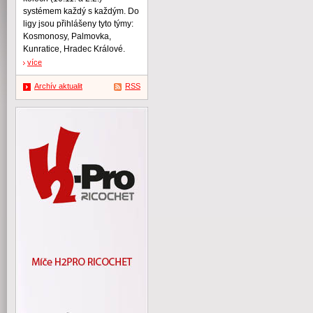
systémem každý s každým. Do
ligy jsou přihlášeny tyto týmy:
Kosmonosy, Palmovka,
Kunratice, Hradec Králové.
více
Archív aktualit
RSS